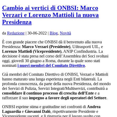
Cambio ai vertici di ONBSI: Marco
Verzari e Lorenzo Mattioli la nuova
Presidenza
da
Redazione
|
30-06-2022
|
Blog
,
Novità
È con grande piacere che ONBSI dà il benvenuto alla nuova
Presidenza:
Marco Verzari (Presidente)
, Uiltrasporti UIL, e
Lorenzo Mattioli (Vicepresidente)
, ANIP Confindustria. La
decisione è stata presa nel corso dell’Assemblea dei Soci svoltasi
oggi, giovedì 30 giugno a Roma, durante la quale sono stati
nominati
i nuovi membri del Comitato Direttivo
.
Già membri del Comitato Direttivo di ONBSI, Verzari e Mattioli
hanno maturato una lunga esperienza negli Enti bilaterali. La
profonda conoscenza, da parte della nuova Presidenza, del mondo
dei Servizi di Pulizia, Servizi Integrati/Multiservizi, contribuirà a
consolidare il continuo processo di crescita dell’Ente
e a
rafforzare il suo
impegno a favore degli operatori del Settore
.
ONBSI esprime stima e gratitudine nei confronti di
Andrea
Laguardia
e
Giovanni Daló
,
rispettivamente Presidente e
Vicepresidente uscenti, e li ringrazia per il lavoro svolto con