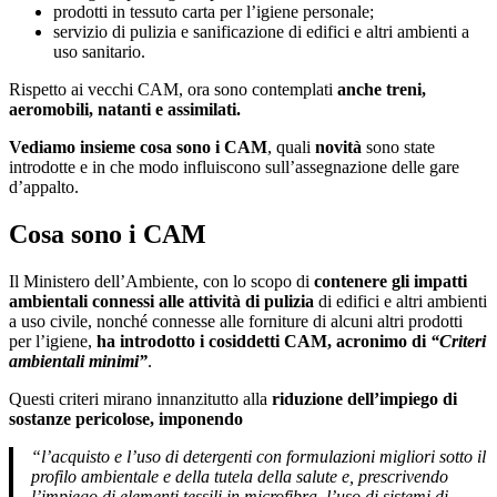
prodotti in tessuto carta per l’igiene personale;
servizio di pulizia e sanificazione di edifici e altri ambienti a
uso sanitario.
Rispetto ai vecchi CAM, ora sono contemplati
anche treni,
aeromobili, natanti e assimilati.
Vediamo insieme cosa sono i CAM
, quali
novità
sono state
introdotte e in che modo influiscono sull’assegnazione delle gare
d’appalto.
Cosa sono i CAM
Il Ministero dell’Ambiente, con lo scopo di
contenere gli impatti
ambientali connessi alle attività di pulizia
di edifici e altri ambienti
a uso civile, nonché connesse alle forniture di alcuni altri prodotti
per l’igiene,
ha introdotto i cosiddetti CAM, acronimo di
“Criteri
ambientali minimi”
.
Questi criteri mirano innanzitutto alla
riduzione dell’impiego di
sostanze pericolose, imponendo
“l’acquisto e l’uso di detergenti con formulazioni migliori sotto il
profilo ambientale e della tutela della salute e, prescrivendo
l’impiego di elementi tessili in microfibra, l’uso di sistemi di