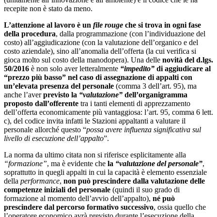
recepite non è stato da meno.
L’attenzione al lavoro è un
file rouge
che si trova in ogni fase
della procedura
, dalla programmazione (con l’individuazione del
costo) all’aggiudicazione (con la valutazione dell’organico e del
costo aziendale), sino all’anomalia dell’offerta (la cui verifica si
gioca molto sul costo della manodopera). Una delle
novità del d.lgs.
50/2016
è non solo aver letteralmente
“impedito”
di aggiudicare al
“prezzo più basso” nel caso di assegnazione di appalti con
un’elevata presenza del personale
(comma 3 dell’art. 95), ma
anche l’aver
previsto la
“valutazione”
dell’organigramma
proposto dall’offerente
tra i tanti elementi di apprezzamento
dell’offerta economicamente più vantaggiosa: l’art. 95, comma 6 lett.
c), del codice invita infatti le Stazioni appaltanti a valutare il
personale allorché questo “
possa avere influenza significativa sul
livello di esecuzione dell’appalto
”.
La norma da ultimo citata non si riferisce esplicitamente alla
“formazione”
, ma è evidente che
la
“valutazione del personale”
,
soprattutto in quegli appalti in cui la capacità è elemento essenziale
della
performance
,
non può prescindere dalla valutazione delle
competenze iniziali del personale
(quindi il suo grado di
formazione al momento dell’avvio dell’appalto),
né può
prescindere dal percorso formativo successivo
, ossia quello che
l’operatore economico avrà previsto durante l’esecuzione della