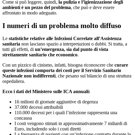
Come si può leggere, quindi,
la pulizia e l’igienizzazione degli
ambienti è un
pezzo
del problema
, che può e deve essere
affrontato in modo adeguato.
I numeri di un problema molto diffuso
Le
statistiche relative alle Infezioni Correlate all’Assistenza
sanitaria
non lasciano spazio a interpretazioni o dubbi. Si tratta, a
tutti gli effetti, di
un’emergenza, sia dal punto di vista
strettamente sanitario che economico
.
Con un pizzico di cinismo, infatti, bisogna riconoscere che
curare
queste infezioni comporta dei costi per il Servizio Sanitario
Nazionale non indifferenti
, che pesano sul bilancio di una struttura
ospedaliera.
Ecco i dati del Ministero sulle ICA annuali:
16 milioni di giornate aggiuntive di degenza
37.000 decessi attribuibili
110.000 decessi per i quali l’infezione rappresenta una
concausa
I costi vengono stimati in approssimativamente 7 miliardi di
Euro, includendo solo i costi diretti
La frequenza di pazienti con un’infezione contratta durante la