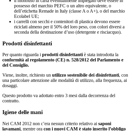
il monouso in carta eventualmente impiegato deve essere in
possesso del marchio PEFC o un altro equivalente, o
dell’etichetta Remade in Italy (classe A o A+), o del marchio
Ecolabel UE;
i carrelli con secchi e contenitori di plastica devono essere
riciclati almeno per il 50% del loro peso, con colori diversi a
seconda della destinazione d’uso (detergente e risciacquo).
Prodotti disinfettanti
Per quanto riguarda i
prodotti disinfettanti
è stata introdotta la
conformità al regolamento (CE) n. 528/2012 del Parlamento e
del Consiglio.
Viene, inoltre, richiesto un
utilizzo sostenibile dei disinfettanti
, con
una particolare attenzione alle modalità di utilizzo, alla frequenza, ai
dosaggi.
Questo prodotto va adottato entro 3 mesi dalla decorrenza del
contratto.
Igiene delle mani
Nei CAM 2012 non c’era nessun criterio relativo ai
saponi
lavamani
, mentre ora
con i nuovi CAM è stato inserito l’obbligo