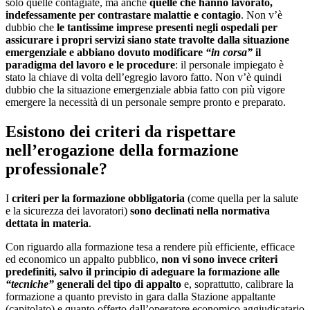
solo quelle contagiate, ma anche
quelle che hanno lavorato,
indefessamente per contrastare malattie e contagio
. Non v’è
dubbio che
le tantissime imprese presenti negli ospedali per
assicurare i propri servizi siano state travolte dalla situazione
emergenziale e abbiano dovuto modificare
“in corsa”
il
paradigma del lavoro e le procedure
: il personale impiegato è
stato la chiave di volta dell’egregio lavoro fatto. Non v’è quindi
dubbio che la situazione emergenziale abbia fatto con più vigore
emergere la necessità di un personale sempre pronto e preparato.
Esistono dei criteri da rispettare
nell’erogazione della formazione
professionale?
I
criteri per la formazione obbligatoria
(come quella per la salute
e la sicurezza dei lavoratori)
sono declinati nella normativa
dettata in materia
.
Con riguardo alla formazione tesa a rendere più efficiente, efficace
ed economico un appalto pubblico,
non vi sono invece criteri
predefiniti, salvo il principio di adeguare la formazione alle
“tecniche”
generali del tipo di appalto
e, soprattutto, calibrare la
formazione a quanto previsto in gara dalla Stazione appaltante
(capitolato) e quanto offerto dall’operatore economico aggiudicatario