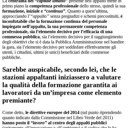
La
centralità del
“capitale umano”
presente nell’appalto mette in
primo piano la
competenza professionale
dello stesso, quindi la sua
formazione, iniziale e
“continua”
. Quanto a quest’ultima,
approcciando l’
“appalto”
senza pregiudizi e schemi precostituiti,
è
inconfutabile che la formazione continua del personale
impiegato nell’appalto, la sua permanente competenza
professionale, sia l’elemento decisivo per l’efficacia di una
commessa pubblica
, sia l’elemento decisivo per il raggiungimento
degli obiettivi che si è data la Pubblica Amministrazione nel bandire
la gara, sia l’elemento decisivo per soddisfare effettivamente gli
utenti, i cittadini, ultimi (e unici) beneficiari delle commesse
pubbliche.
Sarebbe auspicabile, secondo lei, che le
stazioni appaltanti iniziassero a valutare
la qualità della formazione garantita ai
lavoratori da un’impresa come elemento
premiante?
Come detto,
le direttive europee del 2014
(sul punto riprendendo
quanto indicato dalla Commissione nel Libro Verde del 2011)
hanno posto il
“lavoro”
al centro degli appalti pubblici
(unitamente all’innovazione e all’ambiente) e il codice che le ha