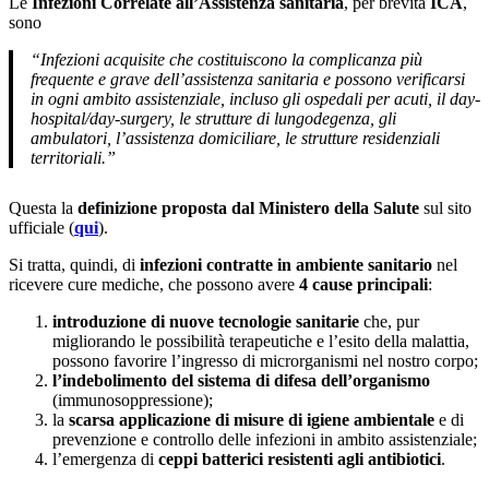
Le
Infezioni Correlate all’Assistenza sanitaria
, per brevità
ICA
,
sono
“Infezioni acquisite che costituiscono la complicanza più
frequente e grave dell’assistenza sanitaria e possono verificarsi
in ogni ambito assistenziale, incluso gli ospedali per acuti, il day-
hospital/day-surgery, le strutture di lungodegenza, gli
ambulatori, l’assistenza domiciliare, le strutture residenziali
territoriali.”
Questa la
definizione proposta dal Ministero della Salute
sul sito
ufficiale (
qui
).
Si tratta, quindi, di
infezioni contratte in ambiente sanitario
nel
ricevere cure mediche, che possono avere
4 cause principali
:
introduzione di nuove tecnologie sanitarie
che, pur
migliorando le possibilità terapeutiche e l’esito della malattia,
possono favorire l’ingresso di microrganismi nel nostro corpo;
l’indebolimento del sistema di difesa dell’organismo
(immunosoppressione);
la
scarsa applicazione di misure di igiene ambientale
e di
prevenzione e controllo delle infezioni in ambito assistenziale;
l’emergenza di
ceppi batterici resistenti agli antibiotici
.