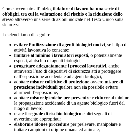
Come accennato all’inizio,
il datore di lavoro ha una serie di
obblighi, tra cui la valutazione del rischio e la riduzione dello
stesso
attraverso una serie di azioni indicate nel Testo Unico sulla
sicurezza.
Le elenchiamo di seguito:
evitare l’utilizzazione di agenti biologici nocivi
, se il tipo di
attività lavorativa lo consente;
limitare al minimo i lavoratori esposti
, o potenzialmente
esposti, al rischio di agenti biologici;
progettare adeguatamente i processi lavorativi
, anche
attraverso l’uso di dispositivi di sicurezza atti a proteggere
dall’esposizione accidentale ad agenti biologici;
adottare
misure collettive di protezione
ovvero
misure di
protezione individuali
qualora non sia possibile evitare
altrimenti l’esposizione;
adottare
misure igieniche per prevenire e ridurre
al minimo
la propagazione accidentale di un agente biologico fuori dal
luogo di lavoro;
usare il
segnale di rischio biologico
e altri segnali di
avvertimento appropriati;
elaborare idonee procedure
per prelevare, manipolare e
trattare campioni di origine umana ed animale;