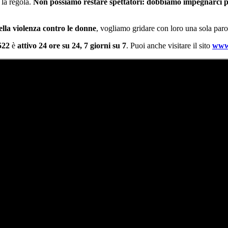
 la regola.
Non possiamo restare spettatori: dobbiamo impegnarci per
ella violenza contro le donne
, vogliamo gridare con loro una sola par
522
è
attivo
24 ore su 24, 7 giorni su 7
. Puoi anche visitare il sito
www