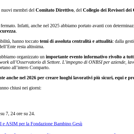
ei nuovi membri del
Comitato Direttivo
, del
Collegio dei Revisori dei
 fermato. Infatti, anche nel 2025 abbiamo portato avanti con determina
sicurezza
.
ibilità, hanno toccato
temi di assoluta centralità e attualità
: dalla ges
ell’Ente resta altissima.
o abbiamo organizzato un
importante evento informativo rivolto a tutte
fework all’Osservatorio di Settore. L’impegno di ONBSI per aziende, lav
rtano all’intero Comparto.
 anche nel 2026 per creare luoghi lavorativi più sicuri, equi e pr
nno chiusi nei giorni:
i su 7, 24 ore su 24.