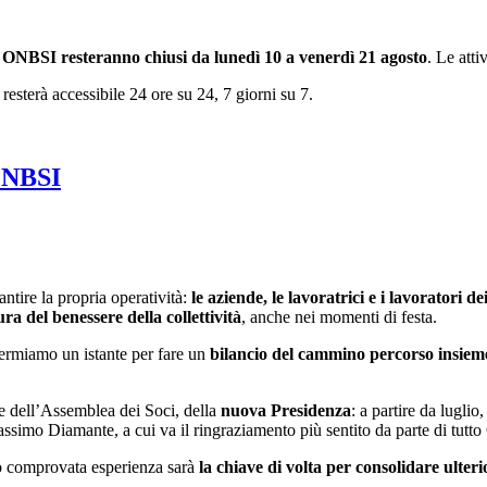
 di ONBSI resteranno chiusi da lunedì 10 a venerdì 21 agosto
. Le att
resterà accessibile 24 ore su 24, 7 giorni su 7.
 ONBSI
antire la propria operatività:
le aziende, le lavoratrici e i lavoratori de
ra del benessere della collettività
, anche nei momenti di festa.
fermiamo un istante per fare un
bilancio del cammino percorso insiem
te dell’Assemblea dei Soci, della
nuova Presidenza
: a partire da luglio
simo Diamante, a cui va il ringraziamento più sentito da parte di tutto
ro comprovata esperienza sarà
la chiave di volta per consolidare ulter