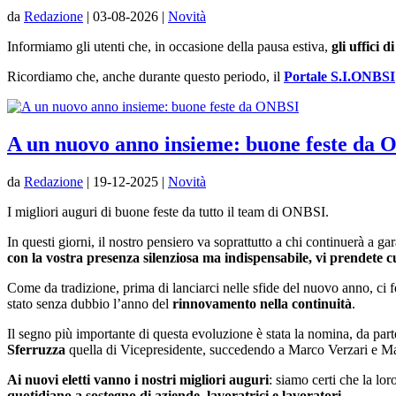
da
Redazione
|
03-08-2026
|
Novità
Informiamo gli utenti che, in occasione della pausa estiva,
gli uffici
Ricordiamo che, anche durante questo periodo, il
Portale S.I.ONBSI
A un nuovo anno insieme: buone feste da
da
Redazione
|
19-12-2025
|
Novità
I migliori auguri di buone feste da tutto il team di ONBSI.
In questi giorni, il nostro pensiero va soprattutto a chi continuerà a gar
con la vostra presenza silenziosa ma indispensabile, vi prendete cu
Come da tradizione, prima di lanciarci nelle sfide del nuovo anno, ci 
stato senza dubbio l’anno del
rinnovamento nella continuità
.
Il segno più importante di questa evoluzione è stata la nomina, da par
Sferruzza
quella di Vicepresidente, succedendo a Marco Verzari e Mas
Ai nuovi eletti vanno i nostri migliori auguri
: siamo certi che la lo
quotidiano a sostegno di aziende, lavoratrici e lavoratori
.