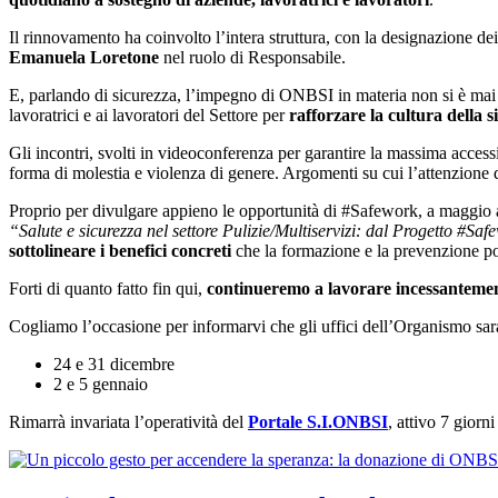
Il rinnovamento ha coinvolto l’intera struttura, con la designazione d
Emanuela Loretone
nel ruolo di Responsabile.
E, parlando di sicurezza, l’impegno di ONBSI in materia non si è mai
lavoratrici e ai lavoratori del Settore per
rafforzare la cultura della 
Gli incontri, svolti in videoconferenza per garantire la massima access
forma di molestia e violenza di genere. Argomenti su cui l’attenzione d
Proprio per divulgare appieno le opportunità di #Safework, a maggi
“Salute e sicurezza nel settore Pulizie/Multiservizi: dal Progetto #Sa
sottolineare i benefici concreti
che la formazione e la prevenzione po
Forti di quanto fatto fin qui,
continueremo a lavorare incessantemente
Cogliamo l’occasione per informarvi che gli uffici dell’Organismo sara
24 e 31 dicembre
2 e 5 gennaio
Rimarrà invariata l’operatività del
Portale S.I.ONBSI
, attivo 7 giorn