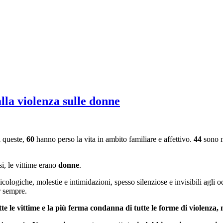
lla violenza sulle donne
 queste,
60
hanno perso la vita in ambito familiare e affettivo.
44
sono m
si, le vittime erano
donne
.
ologiche, molestie e intimidazioni, spesso silenziose e invisibili agli o
r sempre.
 le vittime e la più ferma condanna di tutte le forme di violenza, 