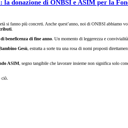
za: la donazione di ONBSI e ASIM per la F
idarietà si fanno più concreti. Anche quest’anno, noi di ONBSI abbiamo v
tributi
.
 di beneficenza di fine anno
. Un momento di leggerezza e convivialità
e Bambino Gesù
, estratta a sorte tra una rosa di nomi proposti direttam
Fondo ASIM
, segno tangibile che lavorare insieme non significa solo con
 ciò.