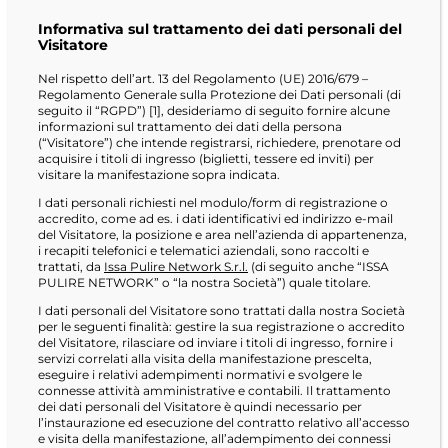
Informativa sul trattamento dei dati personali del
Visitatore
Nel rispetto dell’art. 13 del Regolamento (UE) 2016/679 –
Regolamento Generale sulla Protezione dei Dati personali (di
seguito il “RGPD”) [1], desideriamo di seguito fornire alcune
informazioni sul trattamento dei dati della persona
(“Visitatore”) che intende registrarsi, richiedere, prenotare od
acquisire i titoli di ingresso (biglietti, tessere ed inviti) per
visitare la manifestazione sopra indicata.
I dati personali richiesti nel modulo/form di registrazione o
accredito, come ad es. i dati identificativi ed indirizzo e-mail
del Visitatore, la posizione e area nell’azienda di appartenenza,
i recapiti telefonici e telematici aziendali, sono raccolti e
trattati, da
Issa Pulire Network S.r.l.
(di seguito anche “ISSA
PULIRE NETWORK” o “la nostra Società”) quale titolare.
I dati personali del Visitatore sono trattati dalla nostra Società
per le seguenti finalità: gestire la sua registrazione o accredito
del Visitatore, rilasciare od inviare i titoli di ingresso, fornire i
servizi correlati alla visita della manifestazione prescelta,
eseguire i relativi adempimenti normativi e svolgere le
connesse attività amministrative e contabili. Il trattamento
dei dati personali del Visitatore è quindi necessario per
l’instaurazione ed esecuzione del contratto relativo all’accesso
e visita della manifestazione, all’adempimento dei connessi