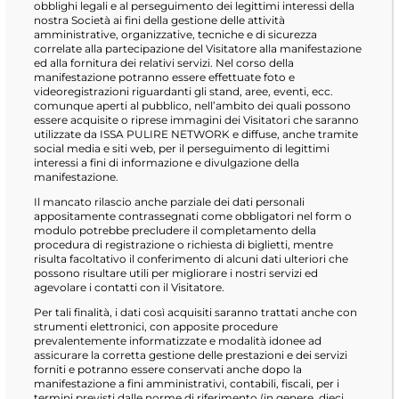
obblighi legali e al perseguimento dei legittimi interessi della
nostra Società ai fini della gestione delle attività
amministrative, organizzative, tecniche e di sicurezza
correlate alla partecipazione del Visitatore alla manifestazione
ed alla fornitura dei relativi servizi. Nel corso della
manifestazione potranno essere effettuate foto e
videoregistrazioni riguardanti gli stand, aree, eventi, ecc.
comunque aperti al pubblico, nell’ambito dei quali possono
essere acquisite o riprese immagini dei Visitatori che saranno
utilizzate da ISSA PULIRE NETWORK e diffuse, anche tramite
social media e siti web, per il perseguimento di legittimi
interessi a fini di informazione e divulgazione della
manifestazione.
Il mancato rilascio anche parziale dei dati personali
appositamente contrassegnati come obbligatori nel form o
modulo potrebbe precludere il completamento della
procedura di registrazione o richiesta di biglietti, mentre
risulta facoltativo il conferimento di alcuni dati ulteriori che
possono risultare utili per migliorare i nostri servizi ed
agevolare i contatti con il Visitatore.
Per tali finalità, i dati così acquisiti saranno trattati anche con
strumenti elettronici, con apposite procedure
prevalentemente informatizzate e modalità idonee ad
assicurare la corretta gestione delle prestazioni e dei servizi
forniti e potranno essere conservati anche dopo la
manifestazione a fini amministrativi, contabili, fiscali, per i
termini previsti dalle norme di riferimento (in genere, dieci