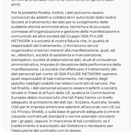
anni).
Per le predette finalità, inoltre, i dati potranno essere
conosciuti da addetti e collaboratori autorizzati dalla nostra
Società al trattamento dei dati per lo svolgimento delle
suddette attività amministrative, tecniche e di sicurezza
connesse all’organizzazione e gestione della manifestazione e
comunicati ad altre società del Gruppo ISSA PULIRE
NETWORK e a società di nostra fiducia che, in qualità di
responsabili del trattamento, ci forniscono servizi
organizzativi e tecnici inerenti alla manifestazione, quali, ad
es., allestitori, società di assistenza e manutenzione,
stampatori, società di elaborazione dati, studi di consulenza
amministrativa, imprese di rilevazione della performance della
manifestazione. Le società che effettuano il trattamento dei
dati personali per conto di ISSA PULIRE NETWORK operano
quali responsabili di tale trattamento, nel rispetto degli
specifici obblighi stabiliti nei relativi contratti di servizio. Per
tali finalità, i dati personali possono essere trasferiti a società
situate in Paesi al di fuori della UE, qualora la Commissione
Europea abbia riconosciuto che tali Paesi hanno un livello
adeguato di protezione dei dati (es.: Svizzera, Australia, Israele,
USA per le imprese americane aderenti all’accordo con UE sul
cd. Privacy Shield), o sulla base di garanzie adeguate (come le
clausole contrattuali standard o norme aziendali vincolanti
per i gruppi), oppure, in mancanza di tali condizioni, se il
trasferimento è autorizzato dal Visitatore o necessario per
l’esecuzione del contratto con lo stesso.