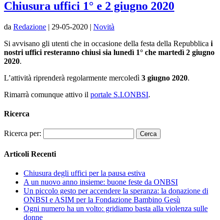
Chiusura uffici 1° e 2 giugno 2020
da
Redazione
|
29-05-2020
|
Novità
Si avvisano gli utenti che in occasione della festa della Repubblica
i
nostri uffici resteranno chiusi sia lunedì 1° che martedì 2 giugno
2020
.
L’attività riprenderà regolarmente mercoledì
3 giugno 2020
.
Rimarrà comunque attivo il
portale S.I.ONBSI
.
Ricerca
Ricerca per:
Articoli Recenti
Chiusura degli uffici per la pausa estiva
A un nuovo anno insieme: buone feste da ONBSI
Un piccolo gesto per accendere la speranza: la donazione di
ONBSI e ASIM per la Fondazione Bambino Gesù
Ogni numero ha un volto: gridiamo basta alla violenza sulle
donne