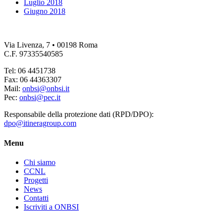
Luglio 2018
Giugno 2018
Via Livenza, 7 • 00198 Roma
C.F. 97335540585
Tel: 06 4451738
Fax: 06 44363307
Mail:
onbsi@onbsi.it
Pec:
onbsi@pec.it
Responsabile della protezione dati (RPD/DPO):
dpo@itineragroup.com
Menu
Chi siamo
CCNL
Progetti
News
Contatti
Iscriviti a ONBSI