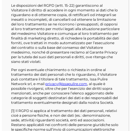
Le disposizioni del RGPD (artt. 15-22) garantiscono al
Visitatore il diritto di accedere in ogni momento ai dati che lo
riguardano e di ottenerne copia, di rettificarli od integrarli se
inesatti o incompleti, di cancellarli od ottenere la limitazione
del loro trattamento se ne ricorrono i presupposti, di opporsi
al loro trattamento per motivi legati alla situazione particolare
del medesimo Visitatore e comunque al loro trattamento per
finalità di marketing diretto, di richiedere la portabilità dei dati
forniti, ove trattati in modo automatizzato per l’esecuzione
del contratto o sulla base del consenso del Visitatore
medesimo, nonché di presentare reclamo al Garante Privacy
per la tutela dei suoi dati personali e diritti, ove ritenga che
siano stati violati.
Per ogni eventuale chiarimento o richiesta in ordine al
trattamento dei dati personali che lo riguardano, il Visitatore
può contattare il titolare di tale trattamento, Issa Pulire
Network srl, e-mail
privacy@issapulire.com
, al quale è
possibile rivolgersi, oltre che per l’esercizio dei diritti sopra
menzionati, anche per conoscere l’elenco aggiornato delle
categorie di soggetti destinatari dei dati e dei responsabili del
trattamento eventualmente designati dalla nostra Società.
[1] Il RGPD si applica al trattamento dei dati personali, relativi
cioè a persone fisiche, e non dei dati (es.: denominazione,
sede, attività) riguardanti società, enti ed associazioni.
Restano applicabili nei confronti delle persone giuridiche solo
le specifiche norme sull’invio di comunicazioni elettroniche