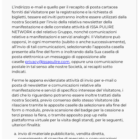
L’indirizzo e-mail e quello per il recapito di posta cartacea
forniti dal Visitatore per la registrazione e la richiesta di
biglietti, tessere ed inviti potranno inoltre essere utilizzati dalla
nostra Società per l’invio della relativa newsletter della
manifestazione e delle correlate attività di ISSA PULIRE
NETWORK e del relativo Gruppo, nonché comunicazioni
relative a manifestazioni e servizi analoghi. Il Visitatore può
opporsi, in ogni momento (subito o anche successivamente),
all’invio di tali comunicazioni, selezionando l’apposita casella
presente alla fine del form o inoltrando dalla Sua casella di
posta elettronica un messaggio di opposizione alle
caselle
privacy@issapulire.com
, oppure una comunicazione
postale in tal senso alle nostre Società, ai recapiti sotto
indicati.
Ferme le appena evidenziate attività di invio per e-mail o
posta di newsletter e comunicazioni relative alla
manifestazione e servizi di specifico interesse del Visitatore, i
dati che lo riguardano potranno essere inoltre trattati dalla
nostra Società, previo consenso dello stesso Visitatore (da
rilasciare tramite le apposite caselle da selezionare alla fine del
form o modulo, previa scansione del badge per la cessione a
terzi presso la fiera, o tramite apposito pop up nella
piattaforma virtuale per la visita degli stand), per le seguenti,
ulteriori finalità:
invio di materiale pubblicitario, vendita diretta,
compimento di ricerche di mercato o comunicazioni