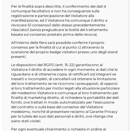
Per le finalità sopra descritte, il conferimento dei dati è
comunque facoltativo e non ha conseguenze sulla
registrazione e partecipazione del Visitatore alla
manifestazione, ed il Visitatore ha comunque il diritto a
revocare il/i consenso/i dallo stesso precedentemente
rilasciato/i (senza pregiudicare la liceità del trattamento
basata sul consenso prestato prima della revoca).
All’interno della fiera sarà possibile conferire il proprio
consenso per la finalità di cui al punto c) attraverso la
scansione del proprio badge visitatori presso uno degli stand
presenti.
Le disposizioni del RGPD (artt. 15-22) garantiscono al
Visitatore il diritto di accedere in ogni momento ai dati che lo
riguardano e di ottenerne copia, di rettificarli od integrarli se
inesatti o incompleti, di cancellarli od ottenere la limitazione
del loro trattamento se ne ricorrono i presupposti, di opporsi
al loro trattamento per motivi legati alla situazione particolare
del medesimo Visitatore e comunque al loro trattamento per
finalità di marketing diretto, di richiedere la portabilità dei dati
forniti, ove trattati in modo automatizzato per l’esecuzione
del contratto o sulla base del consenso del Visitatore
medesimo, nonché di presentare reclamo al Garante Privacy
per la tutela dei suoi dati personali e diritti, ove ritenga che
siano stati violati.
Per ogni eventuale chiarimento o richiesta in ordine al