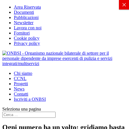
X
×
Area Riservata
Documenti
Pubblicazioni
Newsletter
Lavora con noi
Fornitori
Cookie policy
Privacy policy
Chi siamo
CCNL
Progetti
News
Contatti
Iscriviti a ONBSI
Seleziona una pagina
Ogni numero ha un volto: gridiamo basta