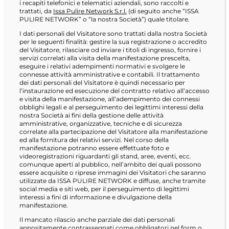
i recapiti telefonici e telematici aziendali, sono raccolti e
trattati, da
Issa Pulire Network S.r.l.
(di seguito anche “ISSA
PULIRE NETWORK” o “la nostra Società”) quale titolare.
I dati personali del Visitatore sono trattati dalla nostra Società
per le seguenti finalità: gestire la sua registrazione o accredito
del Visitatore, rilasciare od inviare i titoli di ingresso, fornire i
servizi correlati alla visita della manifestazione prescelta,
eseguire i relativi adempimenti normativi e svolgere le
connesse attività amministrative e contabili. Il trattamento
dei dati personali del Visitatore è quindi necessario per
l’instaurazione ed esecuzione del contratto relativo all’accesso
e visita della manifestazione, all’adempimento dei connessi
obblighi legali e al perseguimento dei legittimi interessi della
nostra Società ai fini della gestione delle attività
amministrative, organizzative, tecniche e di sicurezza
correlate alla partecipazione del Visitatore alla manifestazione
ed alla fornitura dei relativi servizi. Nel corso della
manifestazione potranno essere effettuate foto e
videoregistrazioni riguardanti gli stand, aree, eventi, ecc.
comunque aperti al pubblico, nell’ambito dei quali possono
essere acquisite o riprese immagini dei Visitatori che saranno
utilizzate da ISSA PULIRE NETWORK e diffuse, anche tramite
social media e siti web, per il perseguimento di legittimi
interessi a fini di informazione e divulgazione della
manifestazione.
Il mancato rilascio anche parziale dei dati personali
appositamente contrassegnati come obbligatori nel form o