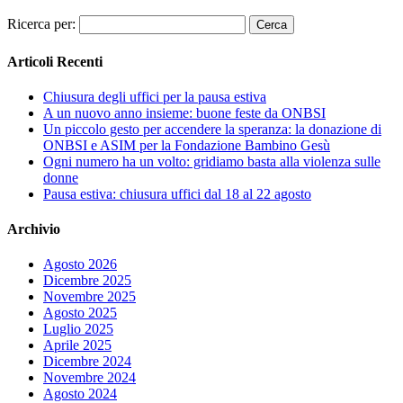
Ricerca per:
Articoli Recenti
Chiusura degli uffici per la pausa estiva
A un nuovo anno insieme: buone feste da ONBSI
Un piccolo gesto per accendere la speranza: la donazione di
ONBSI e ASIM per la Fondazione Bambino Gesù
Ogni numero ha un volto: gridiamo basta alla violenza sulle
donne
Pausa estiva: chiusura uffici dal 18 al 22 agosto
Archivio
Agosto 2026
Dicembre 2025
Novembre 2025
Agosto 2025
Luglio 2025
Aprile 2025
Dicembre 2024
Novembre 2024
Agosto 2024