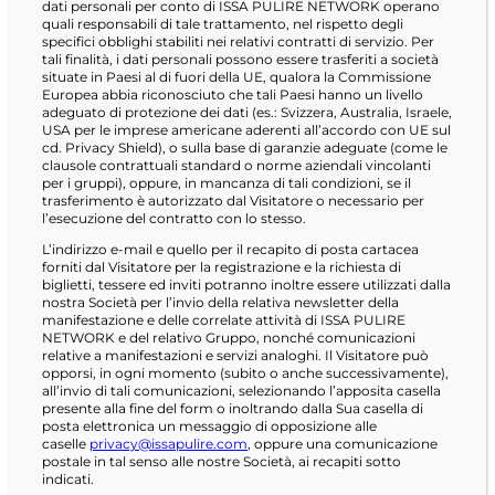
dati personali per conto di ISSA PULIRE NETWORK operano
quali responsabili di tale trattamento, nel rispetto degli
specifici obblighi stabiliti nei relativi contratti di servizio. Per
tali finalità, i dati personali possono essere trasferiti a società
situate in Paesi al di fuori della UE, qualora la Commissione
Europea abbia riconosciuto che tali Paesi hanno un livello
adeguato di protezione dei dati (es.: Svizzera, Australia, Israele,
USA per le imprese americane aderenti all’accordo con UE sul
cd. Privacy Shield), o sulla base di garanzie adeguate (come le
clausole contrattuali standard o norme aziendali vincolanti
per i gruppi), oppure, in mancanza di tali condizioni, se il
trasferimento è autorizzato dal Visitatore o necessario per
l’esecuzione del contratto con lo stesso.
L’indirizzo e-mail e quello per il recapito di posta cartacea
forniti dal Visitatore per la registrazione e la richiesta di
biglietti, tessere ed inviti potranno inoltre essere utilizzati dalla
nostra Società per l’invio della relativa newsletter della
manifestazione e delle correlate attività di ISSA PULIRE
NETWORK e del relativo Gruppo, nonché comunicazioni
relative a manifestazioni e servizi analoghi. Il Visitatore può
opporsi, in ogni momento (subito o anche successivamente),
all’invio di tali comunicazioni, selezionando l’apposita casella
presente alla fine del form o inoltrando dalla Sua casella di
posta elettronica un messaggio di opposizione alle
caselle
privacy@issapulire.com
, oppure una comunicazione
postale in tal senso alle nostre Società, ai recapiti sotto
indicati.