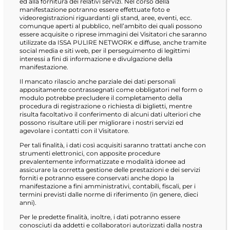
ed alla fornitura dei relativi servizi. Nel corso della
manifestazione potranno essere effettuate foto e
videoregistrazioni riguardanti gli stand, aree, eventi, ecc.
comunque aperti al pubblico, nell’ambito dei quali possono
essere acquisite o riprese immagini dei Visitatori che saranno
utilizzate da ISSA PULIRE NETWORK e diffuse, anche tramite
social media e siti web, per il perseguimento di legittimi
interessi a fini di informazione e divulgazione della
manifestazione.
Il mancato rilascio anche parziale dei dati personali
appositamente contrassegnati come obbligatori nel form o
modulo potrebbe precludere il completamento della
procedura di registrazione o richiesta di biglietti, mentre
risulta facoltativo il conferimento di alcuni dati ulteriori che
possono risultare utili per migliorare i nostri servizi ed
agevolare i contatti con il Visitatore.
Per tali finalità, i dati così acquisiti saranno trattati anche con
strumenti elettronici, con apposite procedure
prevalentemente informatizzate e modalità idonee ad
assicurare la corretta gestione delle prestazioni e dei servizi
forniti e potranno essere conservati anche dopo la
manifestazione a fini amministrativi, contabili, fiscali, per i
termini previsti dalle norme di riferimento (in genere, dieci
anni).
Per le predette finalità, inoltre, i dati potranno essere
conosciuti da addetti e collaboratori autorizzati dalla nostra