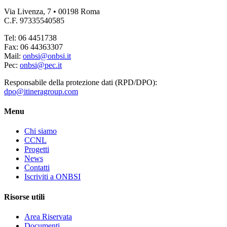
Via Livenza, 7 • 00198 Roma
C.F. 97335540585
Tel: 06 4451738
Fax: 06 44363307
Mail:
onbsi@onbsi.it
Pec:
onbsi@pec.it
Responsabile della protezione dati (RPD/DPO):
dpo@itineragroup.com
Menu
Chi siamo
CCNL
Progetti
News
Contatti
Iscriviti a ONBSI
Risorse utili
Area Riservata
Documenti