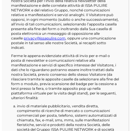
nostra Società per l’invio della relativa newsletter della
manifestazione e delle correlate attività di ISSA PULIRE
NETWORK e del relativo Gruppo, nonché comunicazioni
relative a manifestazioni e servizi analoghi. Il Visitatore può
opporsi, in ogni momento (subito o anche successivamente),
all’invio di tali comunicazioni, selezionando l’apposita casella
presente alla fine del form o inoltrando dalla Sua casella di
posta elettronica un messaggio di opposizione alle
caselle
privacy@issapulire.com
, oppure una comunicazione
postale in tal senso alle nostre Società, ai recapiti sotto
indicati.
Ferme le appena evidenziate attività di invio per e-mail o
posta di newsletter e comunicazioni relative alla
manifestazione e servizi di specifico interesse del Visitatore, i
dati che lo riguardano potranno essere inoltre trattati dalla
nostra Società, previo consenso dello stesso Visitatore (da
rilasciare tramite le apposite caselle da selezionare alla fine del
form o modulo, previa scansione del badge per la cessione a
terzi presso la fiera, o tramite apposito pop up nella
piattaforma virtuale per la visita degli stand), per le seguenti,
ulteriori finalità:
invio di materiale pubblicitario, vendita diretta,
compimento di ricerche di mercato o comunicazioni
commerciali per posta, telefono, sistemi automatizzati di
chiamata, fax, e-mail, sms, mms, sulle manifestazioni
fieristiche, servizi e prodotti della nostra Società, delle
società del Gruppo ISSA PULIRE NETWORK e di società