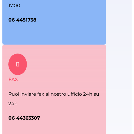
17:00
06 4451738

FAX
Puoi inviare fax al nostro ufficio 24h su
24h
06 44363307