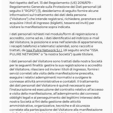
Nel rispetto dell’art. 13 del Regolamento (UE) 2016/679 –
Regolamento Generale sulla Protezione dei Dati personali (di
seguito il “RGPD”) [1], desideriamo di seguito fornire alcune
informazioni sul trattamento dei dati della persona
(“Visitatore”) che intende registrarsi, richiedere, prenotare od
acquisire i titoli di ingresso (biglietti, tessere ed inviti) per
visitare la manifestazione sopra indicata.
I dati personali richiesti nel modulo/form di registrazione o
accredito, come ad es. i dati identificativi ed indirizzo e-mail
del Visitatore, la posizione e area nell’azienda di appartenenza,
i recapiti telefonici e telematici aziendali, sono raccolti e
trattati, da
Issa Pulire Network S.r.l.
(di seguito anche “ISSA
PULIRE NETWORK” o “la nostra Società”) quale titolare.
I dati personali del Visitatore sono trattati dalla nostra Società
per le seguenti finalità: gestire la sua registrazione o accredito
del Visitatore, rilasciare od inviare i titoli di ingresso, fornire i
servizi correlati alla visita della manifestazione prescelta,
eseguire i relativi adempimenti normativi e svolgere le
connesse attività amministrative e contabili. Il trattamento
dei dati personali del Visitatore è quindi necessario per
l’instaurazione ed esecuzione del contratto relativo all’accesso
e visita della manifestazione, all’adempimento dei connessi
obblighi legali e al perseguimento dei legittimi interessi della
nostra Società ai fini della gestione delle attività
amministrative, organizzative, tecniche e di sicurezza
correlate alla partecipazione del Visitatore alla manifestazione