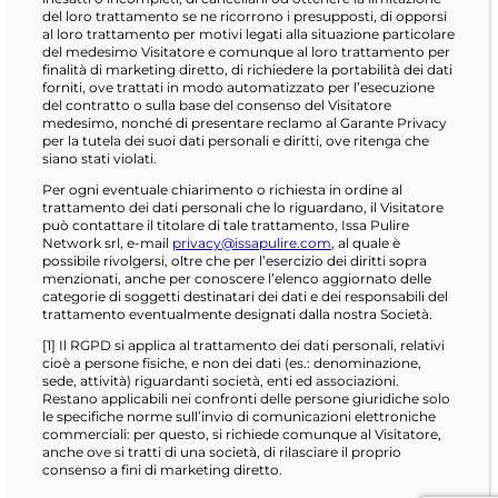
del loro trattamento se ne ricorrono i presupposti, di opporsi
al loro trattamento per motivi legati alla situazione particolare
del medesimo Visitatore e comunque al loro trattamento per
finalità di marketing diretto, di richiedere la portabilità dei dati
forniti, ove trattati in modo automatizzato per l’esecuzione
del contratto o sulla base del consenso del Visitatore
medesimo, nonché di presentare reclamo al Garante Privacy
per la tutela dei suoi dati personali e diritti, ove ritenga che
siano stati violati.
Per ogni eventuale chiarimento o richiesta in ordine al
trattamento dei dati personali che lo riguardano, il Visitatore
può contattare il titolare di tale trattamento, Issa Pulire
Network srl, e-mail
privacy@issapulire.com
, al quale è
possibile rivolgersi, oltre che per l’esercizio dei diritti sopra
menzionati, anche per conoscere l’elenco aggiornato delle
categorie di soggetti destinatari dei dati e dei responsabili del
trattamento eventualmente designati dalla nostra Società.
[1] Il RGPD si applica al trattamento dei dati personali, relativi
cioè a persone fisiche, e non dei dati (es.: denominazione,
sede, attività) riguardanti società, enti ed associazioni.
Restano applicabili nei confronti delle persone giuridiche solo
le specifiche norme sull’invio di comunicazioni elettroniche
commerciali: per questo, si richiede comunque al Visitatore,
anche ove si tratti di una società, di rilasciare il proprio
consenso a fini di marketing diretto.