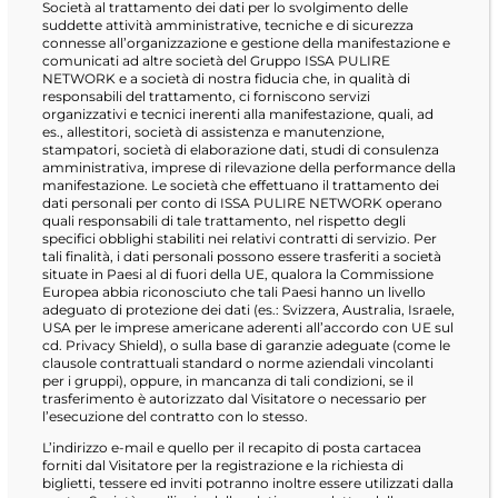
Società al trattamento dei dati per lo svolgimento delle
suddette attività amministrative, tecniche e di sicurezza
connesse all’organizzazione e gestione della manifestazione e
comunicati ad altre società del Gruppo ISSA PULIRE
NETWORK e a società di nostra fiducia che, in qualità di
responsabili del trattamento, ci forniscono servizi
organizzativi e tecnici inerenti alla manifestazione, quali, ad
es., allestitori, società di assistenza e manutenzione,
stampatori, società di elaborazione dati, studi di consulenza
amministrativa, imprese di rilevazione della performance della
manifestazione. Le società che effettuano il trattamento dei
dati personali per conto di ISSA PULIRE NETWORK operano
quali responsabili di tale trattamento, nel rispetto degli
specifici obblighi stabiliti nei relativi contratti di servizio. Per
tali finalità, i dati personali possono essere trasferiti a società
situate in Paesi al di fuori della UE, qualora la Commissione
Europea abbia riconosciuto che tali Paesi hanno un livello
adeguato di protezione dei dati (es.: Svizzera, Australia, Israele,
USA per le imprese americane aderenti all’accordo con UE sul
cd. Privacy Shield), o sulla base di garanzie adeguate (come le
clausole contrattuali standard o norme aziendali vincolanti
per i gruppi), oppure, in mancanza di tali condizioni, se il
trasferimento è autorizzato dal Visitatore o necessario per
l’esecuzione del contratto con lo stesso.
L’indirizzo e-mail e quello per il recapito di posta cartacea
forniti dal Visitatore per la registrazione e la richiesta di
biglietti, tessere ed inviti potranno inoltre essere utilizzati dalla