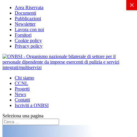
X
×
Area Riservata
Documenti
Pubblicazioni
Newsletter
Lavora con noi
Fornitori
Cookie policy
Privacy policy
Chi siamo
CCNL
Progetti
News
Contatti
Iscriviti a ONBSI
Seleziona una pagina