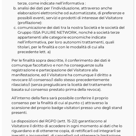
terze, come indicate nell’informativa :
analisi dei dati per l’individuazione, attraverso anche
elaborazioni elettroniche od automatizzate, di preferenze e
possibili eventi, servizi e prodotti di interesse del Visitatore
(profilazione):
comunicazione dei dati tra la nostra Società e le società del
Gruppo ISSA PULIRE NETWORK, nonché a società terze
appartenenti alle categorie economiche indicate
nell’informativa, per loro autonomi trattamenti, quali
titolari, per le finalità e con le modalità di cui alla
precedente lett. a)
Per le finalità sopra descritte, il conferimento dei dati è
comunque facoltativo e non ha conseguenze sulla
registrazione e partecipazione del Visitatore alla
manifestazione, ed il Visitatore ha comunque il diritto a
revocare il/i consenso/i dallo stesso precedentemente
rilasciato/i (senza pregiudicare la liceità del trattamento
basata sul consenso prestato prima della revoca).
All’interno della fiera sarà possibile conferire il proprio
consenso per la finalità di cui al punto c) attraverso la
scansione del proprio badge visitatori presso uno degli stand
presenti.
Le disposizioni del RGPD (artt. 15-22) garantiscono al
Visitatore il diritto di accedere in ogni momento ai dati che lo
riguardano e di ottenerne copia, di rettificarli od integrarli se
inesatti o incompleti, di cancellarli od ottenere la limitazione