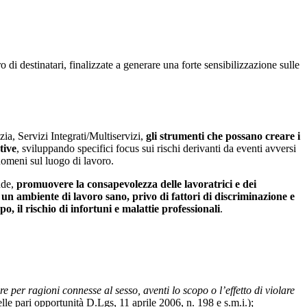
di destinatari, finalizzate a generare una forte sensibilizzazione sulle
izia, Servizi Integrati/Multiservizi,
gli strumenti che possano creare i
tive
, sviluppando specifici focus sui rischi derivanti da eventi avversi
nomeni sul luogo di lavoro.
nde,
promuovere la consapevolezza delle lavoratrici e dei
 un ambiente di lavoro sano, privo di fattori di discriminazione e
po, il rischio di infortuni e malattie professionali
.
 per ragioni connesse al sesso, aventi lo scopo o l’effetto di violare
le pari opportunità D.Lgs, 11 aprile 2006, n. 198 e s.m.i.);