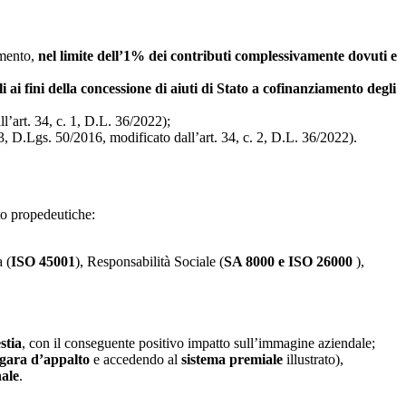
imento,
nel limite dell’1% dei contributi complessivamente dovuti e
i ai fini della concessione di aiuti di Stato a cofinanziamento degli
l’art. 34, c. 1, D.L. 36/2022);
13, D.Lgs. 50/2016, modificato dall’art. 34, c. 2, D.L. 36/2022).
to propedeutiche:
a (
ISO 45001
), Responsabilità Sociale (
SA 8000 e ISO 26000
),
stia
, con il conseguente positivo impatto sull’immagine aziendale;
 gara d’appalto
e
accedendo
al
sistema premiale
illustrato),
nale
.