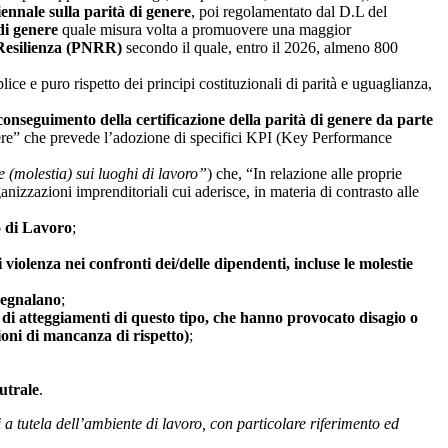
iennale sulla parità di genere
, poi regolamentato dal D.L del
 di genere
quale misura volta a promuovere una maggior
e Resilienza (PNRR)
secondo il quale, entro il 2026, almeno 800
lice e puro rispetto dei principi costituzionali di parità e uguaglianza,
conseguimento della certificazione della parità di genere da parte
nere” che prevede l’adozione di specifici KPI (Key Performance
e (molestia) sui luoghi di lavoro”
) che, “In relazione alle proprie
rganizzazioni imprenditoriali cui aderisce, in materia di contrasto alle
go di Lavoro
;
 violenza nei confronti dei/delle dipendenti, incluse le molestie
segnalano
;
 di atteggiamenti di questo tipo, che hanno provocato disagio o
ioni di mancanza di rispetto)
;
utrale
.
i a tutela dell’ambiente di lavoro, con particolare riferimento ed