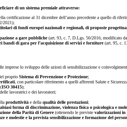
eficiare di un sistema premiale attraverso:
della certificazione al 31 dicembre dell’anno precedente a quello di rifer
62/2021);
tolari di fondi europei nazionali e regionali, di proposte progettual
ipazione a gare pubbliche
(art. 93, c. 7, D.Lgs. 50/2016, modificato dal
 bandi di gara per l’acquisizione di servizi e forniture
(art. 95, c. 
lle imprese lo sviluppo delle azioni di sensibilizzazione e coinvolgimen
del proprio
Sistema di Prevenzione e Protezione
;
rtificati
, con particolare riferimento a quelli afferenti Salute e Sicurezz
(
ISO 30415
);
delle lavoratrici e dei lavoratori;
ella
produttività
e della
qualità delle prestazioni
;
siasi forma di discriminazione, violenza fisica o psicologica e mole
azione della Parità di Genere
(ottenendo le previste
valorizzazioni in
ze e molestie e la prevista sensibilizzazione e formazione del perso