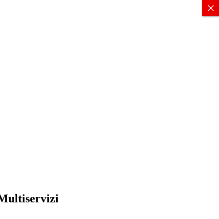
X
×
/Multiservizi