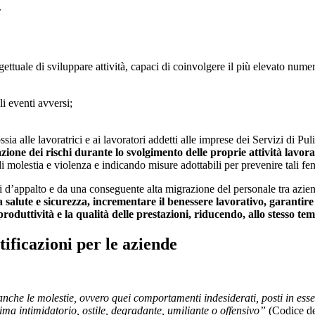
.
tuale di sviluppare attività, capaci di coinvolgere il più elevato numero 
i eventi avversi;
ossia alle lavoratrici e ai lavoratori addetti alle imprese dei Servizi di Pul
ione dei rischi durante lo svolgimento delle proprie attività lavora
 molestia e violenza e indicando misure adottabili per prevenire tali fe
tri d’appalto e da una conseguente alta migrazione del personale tra azie
 salute e sicurezza, incrementare il benessere lavorativo, garantire
produttività e la qualità delle prestazioni, riducendo, allo stesso tem
tificazioni per le aziende
che le molestie, ovvero quei comportamenti indesiderati, posti in essere
lima intimidatorio, ostile, degradante, umiliante o offensivo”
(Codice del