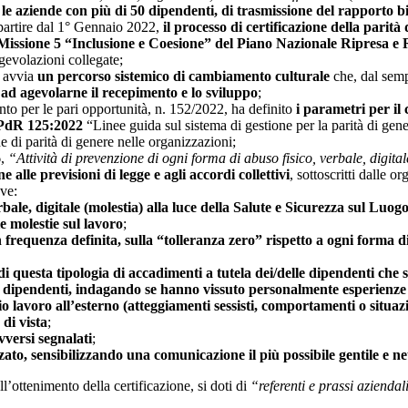
 le aziende con più di 50 dipendenti, di trasmissione del rapporto b
 partire dal 1° Gennaio 2022,
il processo di certificazione della parità
a Missione 5 “Inclusione e Coesione” del Piano Nazionale Ripresa 
gevolazioni collegate;
i avvia
un percorso sistemico di cambiamento culturale
che, dal semp
e ad agevolarne il recepimento e lo sviluppo
;
nto per le pari opportunità, n. 152/2022, ha definito
i parametri per il 
PdR 125:2022
“Linee guida sul sistema di gestione per la parità di ge
he di parità di genere nelle organizzazioni;
6,
“Attività di prevenzione di ogni forma di abuso fisico, verbale, digital
alle previsioni di legge e agli accordi collettivi
, sottoscritti dalle o
eve:
rbale, digitale (molestia) alla luce della Salute e Sicurezza sul Luo
e molestie sul lavoro
;
n frequenza definita, sulla “tolleranza zero” rispetto a ogni forma di
questa tipologia di accadimenti a tutela dei/delle dipendenti che 
le dipendenti, indagando se hanno vissuto personalmente esperienze
o lavoro all’esterno (atteggiamenti sessisti, comportamenti o situaz
di vista
;
vversi segnalati
;
zato, sensibilizzando una comunicazione il più possibile gentile e ne
’ottenimento della certificazione, si doti di
“referenti e prassi aziendal