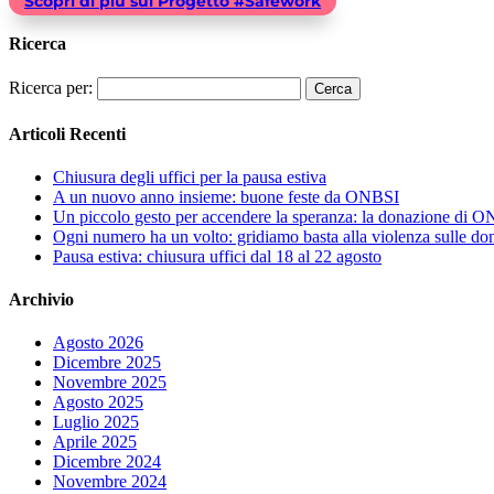
Scopri di più sul Progetto #Safework
Ricerca
Ricerca per:
Articoli Recenti
Chiusura degli uffici per la pausa estiva
A un nuovo anno insieme: buone feste da ONBSI
Un piccolo gesto per accendere la speranza: la donazione d
Ogni numero ha un volto: gridiamo basta alla violenza sulle do
Pausa estiva: chiusura uffici dal 18 al 22 agosto
Archivio
Agosto 2026
Dicembre 2025
Novembre 2025
Agosto 2025
Luglio 2025
Aprile 2025
Dicembre 2024
Novembre 2024