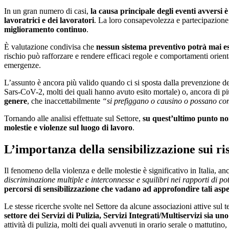
In un gran numero di casi,
la causa principale degli eventi avversi è
lavoratrici e dei lavoratori
. La loro consapevolezza e partecipazion
miglioramento continuo
.
È valutazione condivisa che
nessun sistema preventivo potrà mai ess
rischio può rafforzare e rendere efficaci regole e comportamenti orienta
emergenze.
L’assunto è ancora più valido quando ci si sposta dalla prevenzione dei 
Sars-CoV-2, molti dei quali hanno avuto esito mortale) o, ancora di 
genere
, che inaccettabilmente
“si prefiggano o causino o possano comp
Tornando alle analisi effettuate sul Settore,
su quest’ultimo punto non 
molestie e violenze sul luogo di lavoro
.
L’importanza della sensibilizzazione sui ris
Il fenomeno della violenza e delle molestie è significativo in Italia, an
discriminazione multiple e interconnesse e squilibri nei rapporti di po
percorsi di sensibilizzazione che vadano ad approfondire tali aspe
Le stesse ricerche svolte nel Settore da alcune associazioni attive su
settore dei Servizi di Pulizia, Servizi Integrati/Multiservizi sia uno
attività di pulizia, molti dei quali avvenuti in orario serale o mattut