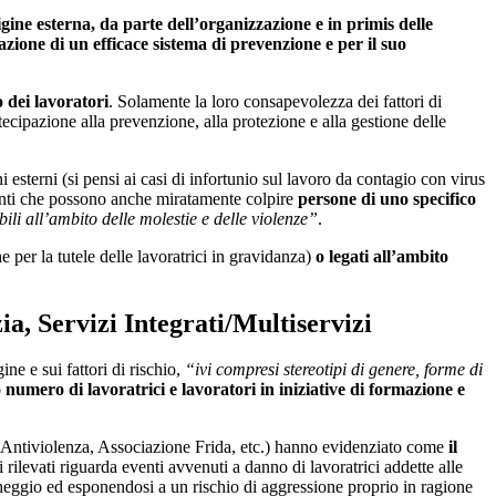
igine esterna, da parte dell’organizzazione e in primis delle
ione di un efficace sistema di prevenzione e per il suo
 dei lavoratori
. Solamente la loro consapevolezza dei fattori di
tecipazione alla prevenzione, alla protezione e alla gestione delle
esterni (si pensi ai casi di infortunio sul lavoro da contagio con virus
menti che possono anche miratamente colpire
persone di uno specifico
li all’ambito delle molestie e delle violenze”
.
e per la tutele delle lavoratrici in gravidanza)
o legati all’ambito
zia, Servizi Integrati/Multiservizi
ine e sui fattori di rischio,
“ivi compresi stereotipi di genere, forme di
o numero di lavoratrici e lavoratori in iniziative di formazione e
ro Antiviolenza, Associazione Frida, etc.) hanno evidenziato come
il
 rilevati riguarda eventi avvenuti a danno di lavoratrici addette alle
rcheggio ed esponendosi a un rischio di aggressione proprio in ragione