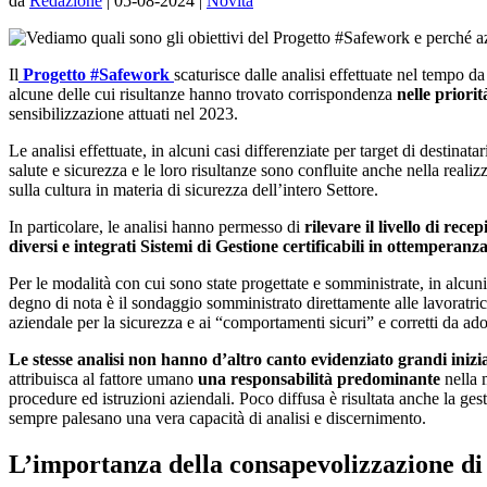
da
Redazione
|
05-08-2024
|
Novità
Il
Progetto #Safework
scaturisce dalle analisi effettuate nel tempo d
alcune delle cui risultanze hanno trovato corrispondenza
nelle priori
sensibilizzazione attuati nel 2023.
Le analisi effettuate, in alcuni casi differenziate per target di destinat
salute e sicurezza e le loro risultanze sono confluite anche nella reali
sulla cultura in materia di sicurezza dell’intero Settore.
In particolare, le analisi hanno permesso di
rilevare il livello di re
diversi e integrati Sistemi di Gestione certificabili in ottemperan
Per le modalità con cui sono state progettate e somministrate, in alcuni
degno di nota è il sondaggio somministrato direttamente alle lavoratrici
aziendale per la sicurezza e ai “comportamenti sicuri” e corretti da ad
Le stesse analisi non hanno d’altro canto evidenziato grandi inizi
attribuisca al fattore umano
una responsabilità predominante
nella 
procedure ed istruzioni aziendali. Poco diffusa è risultata anche la gesti
sempre palesano una vera capacità di analisi e discernimento.
L’importanza della consapevolizzazione di 