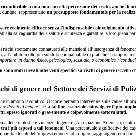
 riconducibile a una non corretta percezione dei rischi, anche di or
e, dunque, rappresentano
un presupposto fondamentale per la realizzaz
ere realmente efficace senza l’indispensabile coinvolgimento attivo
ti alla salvaguardia della salute e sicurezza e garantire la loro piena par
rischi strettamente connaturati alle mansioni all’insorgenza di fenomeni 
più, all’ambito molto più subdolo e impalpabile di pratiche e comporta
ortare un danno fisico, psicologico, sessuale, o economico riconducibi
sono stati rilevati interventi specifici su rischi di genere
(eccetto ch
chi di genere nel Settore dei Servizi di Puli
che in ambito lavorativo. Occorre pertanto intervenire sulle cause all’orig
tere dovuti al genere”
.
È a tal fine essenziale coinvolgere il più ampi
tti, spesso ignorati o gravemente e colpevolmente sottovalutati
.
l tema delle molestie e violenze di genere (Associazione Artemisia, cent
 tra i più esposti a tali fenomeni
. Una percentuale significativa dei casi
ino, quando i locali dell’impresa erano vuoti, oppure raggiungendo un pa