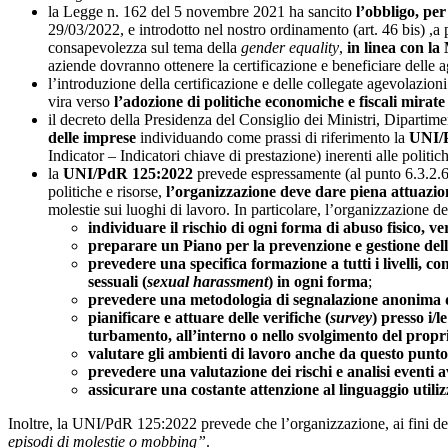
la Legge n. 162 del 5 novembre 2021 ha sancito
l’obbligo, per
29/03/2022, e introdotto nel nostro ordinamento (art. 46 bis) ,a
consapevolezza sul tema della
gender equality
,
in linea con l
aziende dovranno ottenere la certificazione e beneficiare delle a
l’introduzione della certificazione e delle collegate agevolazion
vira verso
l’adozione di politiche economiche e fiscali mirat
il decreto della Presidenza del Consiglio dei Ministri, Dipartime
delle imprese
individuando come prassi di riferimento la
UNI/
Indicator – Indicatori chiave di prestazione) inerenti alle politic
la
UNI/PdR 125:2022
prevede espressamente (al punto 6.3.2.
politiche e risorse,
l’organizzazione deve dare piena attuazione 
molestie sui luoghi di lavoro. In particolare, l’organizzazione d
individuare il rischio di ogni forma di abuso fisico, ve
preparare un Piano per la prevenzione e gestione dell
prevedere una specifica formazione a tutti i livelli, co
sessuali (
sexual harassment
) in ogni forma
;
prevedere una metodologia di segnalazione anonima di 
pianificare e attuare delle verifiche (
survey
) presso i/
turbamento, all’interno o nello svolgimento del propri
valutare gli ambienti di lavoro anche da questo punto 
prevedere una valutazione dei rischi e analisi eventi a
assicurare una costante attenzione al linguaggio utiliz
Inoltre, la UNI/PdR 125:2022 prevede che l’organizzazione, ai fini dell
episodi di molestie o mobbing”
.