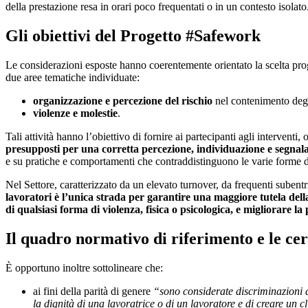
della prestazione resa in orari poco frequentati o in un contesto isolato
Gli obiettivi del Progetto #Safework
Le considerazioni esposte hanno coerentemente orientato la scelta proget
due aree tematiche individuate:
organizzazione e percezione del rischio
nel contenimento degl
violenze e molestie
.
Tali attività hanno l’obiettivo di fornire ai partecipanti agli interventi, 
presupposti per una corretta percezione, individuazione e segnalaz
e su pratiche e comportamenti che contraddistinguono le varie forme di
Nel Settore, caratterizzato da un elevato turnover, da frequenti suben
lavoratori è l’unica strada per garantire una maggiore tutela della
di qualsiasi forma di violenza, fisica o psicologica, e migliorare la 
Il quadro normativo di riferimento e le cer
È opportuno inoltre sottolineare che:
ai fini della parità di genere
“sono considerate discriminazioni an
la dignità di una lavoratrice o di un lavoratore e di creare un c