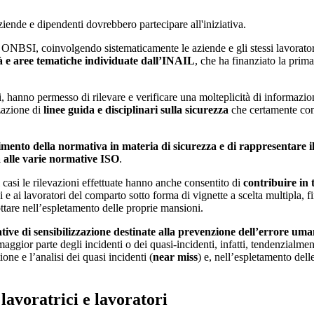
a ONBSI, coinvolgendo sistematicamente le aziende e gli stessi lavoratori 
tà e aree tematiche individuate dall’INAIL
, che ha finanziato la prima
ari, hanno permesso di rilevare e verificare una molteplicità di informazion
zzazione di
linee guida e disciplinari sulla sicurezza
che certamente cons
cepimento della normativa in materia di sicurezza e di rappresentare 
za alle varie normative ISO
.
 casi le rilevazioni effettuate hanno anche consentito di
contribuire in 
 e ai lavoratori del comparto sotto forma di vignette a scelta multipla, f
ottare nell’espletamento delle proprie mansioni.
ative di sensibilizzazione destinate alla prevenzione dell’errore um
maggior parte degli incidenti o dei quasi-incidenti, infatti, tendenzial
one e l’analisi dei quasi incidenti (
near miss
) e, nell’espletamento delle
lavoratrici e lavoratori