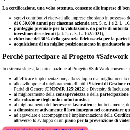
La certificazione, una volta ottenuta, consente alle imprese di ben
sgravi contributivi riservati alle imprese che siano in possesso 
di € 50.000 annui per ciascuna azienda
(art. 5, c. 1 e 2, L. 1
punteggio premiale per la valutazione, da parte di autorità ti
investimenti sostenuti
(art. 5, c. 3, L. 162/2021);
riduzione del 30% della garanzia fideiussoria per la partec
acquisizione di un miglior posizionamento in graduatoria nei
Perché partecipare al Progetto #Safework
In estrema sintesi, la partecipazione al Progetto #SafeWork consente a
all’efficace implementazione, allo sviluppo e al miglioramento 
allo sviluppo e al miglioramento di tutti
i Sistemi di Gestione ce
Parità di Genere (
UNI/PdR 125:2022
) e Diversity & Inclusion 
al miglioramento della
consapevolezza
e della
partecipazione
alla
riduzione degli indici infortunistici
;
al miglioramento del
benessere lavorativo
e, indirettamente, d
a
dimostrare attivamente il loro impegno nel contrastare qual
ad agevolare e accompagnare l’implementazione della
Certific
attraverso lo sviluppo di un
piano per la prevenzione di violen