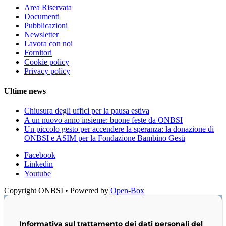
Area Riservata
Documenti
Pubblicazioni
Newsletter
Lavora con noi
Fornitori
Cookie policy
Privacy policy
Ultime news
Chiusura degli uffici per la pausa estiva
A un nuovo anno insieme: buone feste da ONBSI
Un piccolo gesto per accendere la speranza: la donazione di
ONBSI e ASIM per la Fondazione Bambino Gesù
Facebook
Linkedin
Youtube
Copyright ONBSI • Powered by
Open-Box
Informativa sul trattamento dei dati personali del