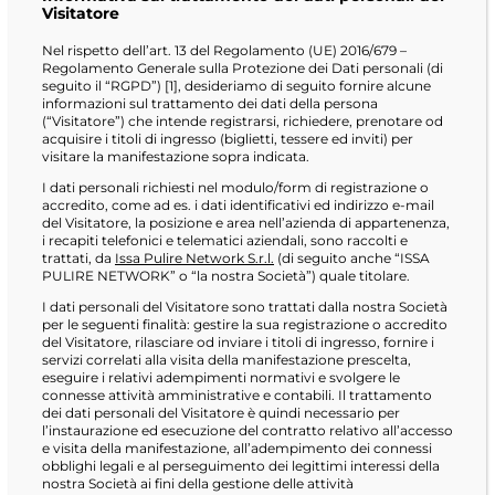
Visitatore
Nel rispetto dell’art. 13 del Regolamento (UE) 2016/679 –
Regolamento Generale sulla Protezione dei Dati personali (di
seguito il “RGPD”) [1], desideriamo di seguito fornire alcune
informazioni sul trattamento dei dati della persona
(“Visitatore”) che intende registrarsi, richiedere, prenotare od
acquisire i titoli di ingresso (biglietti, tessere ed inviti) per
visitare la manifestazione sopra indicata.
I dati personali richiesti nel modulo/form di registrazione o
accredito, come ad es. i dati identificativi ed indirizzo e-mail
del Visitatore, la posizione e area nell’azienda di appartenenza,
i recapiti telefonici e telematici aziendali, sono raccolti e
trattati, da
Issa Pulire Network S.r.l.
(di seguito anche “ISSA
PULIRE NETWORK” o “la nostra Società”) quale titolare.
I dati personali del Visitatore sono trattati dalla nostra Società
per le seguenti finalità: gestire la sua registrazione o accredito
del Visitatore, rilasciare od inviare i titoli di ingresso, fornire i
servizi correlati alla visita della manifestazione prescelta,
eseguire i relativi adempimenti normativi e svolgere le
connesse attività amministrative e contabili. Il trattamento
dei dati personali del Visitatore è quindi necessario per
l’instaurazione ed esecuzione del contratto relativo all’accesso
e visita della manifestazione, all’adempimento dei connessi
obblighi legali e al perseguimento dei legittimi interessi della
nostra Società ai fini della gestione delle attività