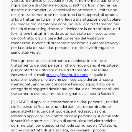
Visitatore il diritto di accedere in ogni momento ai dati che lo
riguardano e di ottenerne copia, di rettificarli od integrarli se
inesatti o incompleti, di cancellarli od ottenere la limitazione
del loro trattamento se ne ricorrono i presupposti, di opporsi
al loro trattamento per motivi legati alla situazione particolare
del medesimo Visitatore e comunque al loro trattamento per
finalità di marketing diretto, di richiedere la portabilità dei dati
forniti, ove trattati in modo automatizzato per l’esecuzione
del contratto o sulla base del consenso del Visitatore
medesimo, nonché di presentare reclamo al Garante Privacy
per la tutela dei suoi dati personali e diritti, ove ritenga che
siano stati violati.
Per ogni eventuale chiarimento o richiesta in ordine al
trattamento dei dati personali che lo riguardano, il Visitatore
può contattare il titolare di tale trattamento, Issa Pulire
Network srl, e-mail
privacy@issapulire.com
, al quale è
possibile rivolgersi, oltre che per l’esercizio dei diritti sopra
menzionati, anche per conoscere l’elenco aggiornato delle
categorie di soggetti destinatari dei dati e dei responsabili del
trattamento eventualmente designati dalla nostra Società.
[1] Il RGPD si applica al trattamento dei dati personali, relativi
cioè a persone fisiche, e non dei dati (es.: denominazione,
sede, attività) riguardanti società, enti ed associazioni.
Restano applicabili nei confronti delle persone giuridiche solo
le specifiche norme sull’invio di comunicazioni elettroniche
commerciali: per questo, si richiede comunque al Visitatore,
anche ove si tratti di una società, di rilasciare il proprio