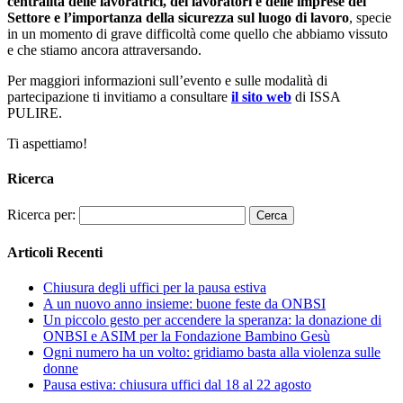
centralità delle lavoratrici, dei lavoratori e delle imprese del
Settore e l’importanza della sicurezza sul luogo di lavoro
, specie
in un momento di grave difficoltà come quello che abbiamo vissuto
e che stiamo ancora attraversando.
Per maggiori informazioni sull’evento e sulle modalità di
partecipazione ti invitiamo a consultare
il sito web
di ISSA
PULIRE.
Ti aspettiamo!
Ricerca
Ricerca per:
Articoli Recenti
Chiusura degli uffici per la pausa estiva
A un nuovo anno insieme: buone feste da ONBSI
Un piccolo gesto per accendere la speranza: la donazione di
ONBSI e ASIM per la Fondazione Bambino Gesù
Ogni numero ha un volto: gridiamo basta alla violenza sulle
donne
Pausa estiva: chiusura uffici dal 18 al 22 agosto