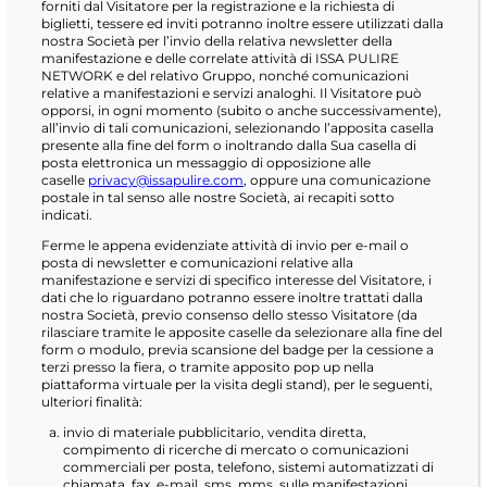
forniti dal Visitatore per la registrazione e la richiesta di
biglietti, tessere ed inviti potranno inoltre essere utilizzati dalla
nostra Società per l’invio della relativa newsletter della
manifestazione e delle correlate attività di ISSA PULIRE
NETWORK e del relativo Gruppo, nonché comunicazioni
relative a manifestazioni e servizi analoghi. Il Visitatore può
opporsi, in ogni momento (subito o anche successivamente),
all’invio di tali comunicazioni, selezionando l’apposita casella
presente alla fine del form o inoltrando dalla Sua casella di
posta elettronica un messaggio di opposizione alle
caselle
privacy@issapulire.com
, oppure una comunicazione
postale in tal senso alle nostre Società, ai recapiti sotto
indicati.
Ferme le appena evidenziate attività di invio per e-mail o
posta di newsletter e comunicazioni relative alla
manifestazione e servizi di specifico interesse del Visitatore, i
dati che lo riguardano potranno essere inoltre trattati dalla
nostra Società, previo consenso dello stesso Visitatore (da
rilasciare tramite le apposite caselle da selezionare alla fine del
form o modulo, previa scansione del badge per la cessione a
terzi presso la fiera, o tramite apposito pop up nella
piattaforma virtuale per la visita degli stand), per le seguenti,
ulteriori finalità:
invio di materiale pubblicitario, vendita diretta,
compimento di ricerche di mercato o comunicazioni
commerciali per posta, telefono, sistemi automatizzati di
chiamata, fax, e-mail, sms, mms, sulle manifestazioni