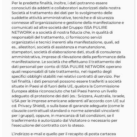
Per le predette finalità, inoltre, i dati potranno essere
conosciuti da addetti e collaboratori autorizzati dalla nostra
Società al trattamento dei dati per lo svolgimento delle
suddette attività amministrative, tecniche e di sicurezza
connesse all’organizzazione e gestione della manifestazione e
comunicati ad altre società del Gruppo ISSA PULIRE
NETWORK e a società di nostra fiducia che, in qualità di
responsabili del trattamento, ci forniscono servizi
organizzativi e tecnici inerenti alla manifestazione, quali, ad
es., allestitori, società di assistenza e manutenzione,
stampatori, società di elaborazione dati, studi di consulenza
amministrativa, imprese di rilevazione della performance della
manifestazione. Le società che effettuano il trattamento dei
dati personali per conto di ISSA PULIRE NETWORK operano
quali responsabili di tale trattamento, nel rispetto degli
specifici obblighi stabiliti nei relativi contratti di servizio. Per
tali finalità, i dati personali possono essere trasferiti a società
situate in Paesi al di fuori della UE, qualora la Commissione
Europea abbia riconosciuto che tali Paesi hanno un livello
adeguato di protezione dei dati (es.: Svizzera, Australia, Israele,
USA per le imprese americane aderenti all’accordo con UE sul
cd. Privacy Shield), o sulla base di garanzie adeguate (come le
clausole contrattuali standard o norme aziendali vincolanti
per i gruppi), oppure, in mancanza di tali condizioni, se il
trasferimento è autorizzato dal Visitatore o necessario per
l’esecuzione del contratto con lo stesso.
L’indirizzo e-mail e quello per il recapito di posta cartacea