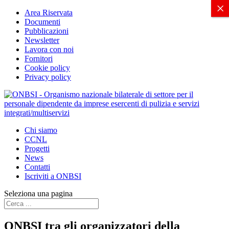
X
×
Area Riservata
Documenti
Pubblicazioni
Newsletter
Lavora con noi
Fornitori
Cookie policy
Privacy policy
Chi siamo
CCNL
Progetti
News
Contatti
Iscriviti a ONBSI
Seleziona una pagina
ONBSI tra gli organizzatori della