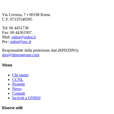
Via Livenza, 7 • 00198 Roma
C.F. 97335540585
Tel: 06 4451738
Fax: 06 44363307
Mail:
onbsi@onbsi.it
Pec:
onbsi@pec.it
Responsabile della protezione dati (RPD/DPO):
dpo@itineragroup.com
Menu
Chi siamo
CCNL
Progetti
News
Contatti
Iscriviti a ONBSI
Risorse utili