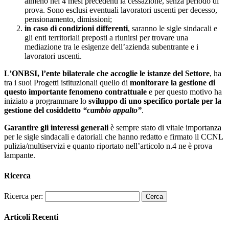
almeno nei 4 mesi precedenti la cessazione, senza periodo di
prova. Sono esclusi eventuali lavoratori uscenti per decesso,
pensionamento, dimissioni;
in caso di condizioni differenti
, saranno le sigle sindacali e
gli enti territoriali preposti a riunirsi per trovare una
mediazione tra le esigenze dell’azienda subentrante e i
lavoratori uscenti.
L’ONBSI, l’ente bilaterale che accoglie le istanze del Settore
, ha
tra i suoi Progetti istituzionali quello di
monitorare la gestione di
questo importante fenomeno contrattuale
e per questo motivo ha
iniziato a programmare lo
sviluppo di uno specifico portale per la
gestione del cosiddetto
“cambio appalto”
.
Garantire gli interessi generali
è sempre stato di vitale importanza
per le sigle sindacali e datoriali che hanno redatto e firmato il CCNL
pulizia/multiservizi e quanto riportato nell’articolo n.4 ne è prova
lampante.
Ricerca
Ricerca per:
Articoli Recenti