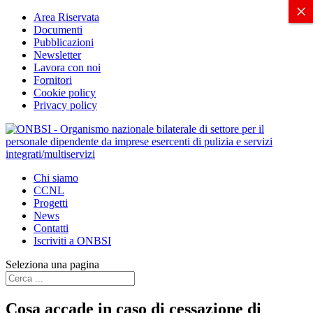
X
×
Area Riservata
Documenti
Pubblicazioni
Newsletter
Lavora con noi
Fornitori
Cookie policy
Privacy policy
Chi siamo
CCNL
Progetti
News
Contatti
Iscriviti a ONBSI
Seleziona una pagina
Cosa accade in caso di cessazione di