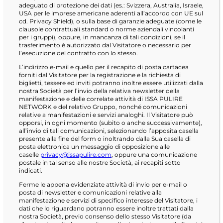
adeguato di protezione dei dati (es.: Svizzera, Australia, Israele,
USA per le imprese americane aderenti all’accordo con UE sul
cd. Privacy Shield), o sulla base di garanzie adeguate (come le
clausole contrattuali standard o norme aziendali vincolanti
per i gruppi), oppure, in mancanza di tali condizioni, se il
trasferimento è autorizzato dal Visitatore o necessario per
l’esecuzione del contratto con lo stesso.
L’indirizzo e-mail e quello per il recapito di posta cartacea
forniti dal Visitatore per la registrazione e la richiesta di
biglietti, tessere ed inviti potranno inoltre essere utilizzati dalla
nostra Società per l’invio della relativa newsletter della
manifestazione e delle correlate attività di ISSA PULIRE
NETWORK e del relativo Gruppo, nonché comunicazioni
relative a manifestazioni e servizi analoghi. Il Visitatore può
opporsi, in ogni momento (subito o anche successivamente),
all’invio di tali comunicazioni, selezionando l’apposita casella
presente alla fine del form o inoltrando dalla Sua casella di
posta elettronica un messaggio di opposizione alle
caselle
privacy@issapulire.com
, oppure una comunicazione
postale in tal senso alle nostre Società, ai recapiti sotto
indicati.
Ferme le appena evidenziate attività di invio per e-mail o
posta di newsletter e comunicazioni relative alla
manifestazione e servizi di specifico interesse del Visitatore, i
dati che lo riguardano potranno essere inoltre trattati dalla
nostra Società, previo consenso dello stesso Visitatore (da