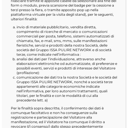
rilasciare tramite le apposite caselle da selezionare alla fine del
form o modulo, previa scansione del badge per la cessione a
terzi presso la fiera, o tramite apposito pop up nella
piattaforma virtuale per la visita degli stand), per le seguenti,
ulteriori finalità:
invio di materiale pubblicitario, vendita diretta,
compimento di ricerche di mercato o comunicazioni
commerciali per posta, telefono, sistemi automatizzati di
chiamata, fax, e-mail, sms, mms, sulle manifestazioni
fieristiche, servizi e prodotti della nostra Società, delle
società del Gruppo ISSA PULIRE NETWORK e di società
terze, come indicate nell’informativa :
analisi dei dati per l’individuazione, attraverso anche
elaborazioni elettroniche od automatizzate, di preferenze e
possibili eventi, servizi e prodotti di interesse del Visitatore
(profilazione):
comunicazione dei dati tra la nostra Società e le società del
Gruppo ISSA PULIRE NETWORK, nonché a società terze
appartenenti alle categorie economiche indicate
nell’informativa, per loro autonomi trattamenti, quali
titolari, per le finalità e con le modalità di cui alla
precedente lett. a)
Per le finalità sopra descritte, il conferimento dei dati è
comunque facoltativo e non ha conseguenze sulla
registrazione e partecipazione del Visitatore alla
manifestazione, ed il Visitatore ha comunque il diritto a
revocare il/i consenso/i dallo stesso precedentemente