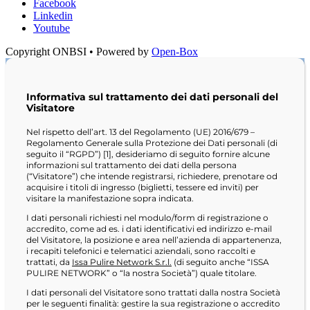
Facebook
Linkedin
Youtube
Copyright ONBSI • Powered by
Open-Box
Informativa sul trattamento dei dati personali del
Visitatore
Nel rispetto dell’art. 13 del Regolamento (UE) 2016/679 –
Regolamento Generale sulla Protezione dei Dati personali (di
seguito il “RGPD”) [1], desideriamo di seguito fornire alcune
informazioni sul trattamento dei dati della persona
(“Visitatore”) che intende registrarsi, richiedere, prenotare od
acquisire i titoli di ingresso (biglietti, tessere ed inviti) per
visitare la manifestazione sopra indicata.
I dati personali richiesti nel modulo/form di registrazione o
accredito, come ad es. i dati identificativi ed indirizzo e-mail
del Visitatore, la posizione e area nell’azienda di appartenenza,
i recapiti telefonici e telematici aziendali, sono raccolti e
trattati, da
Issa Pulire Network S.r.l.
(di seguito anche “ISSA
PULIRE NETWORK” o “la nostra Società”) quale titolare.
I dati personali del Visitatore sono trattati dalla nostra Società
per le seguenti finalità: gestire la sua registrazione o accredito