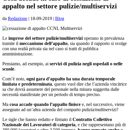
appalto nel settore pulizie/multiservizi
da
Redazione
|
18-09-2019
|
Blog
Le
imprese del settore pulizie/multiservizi
operano in prevalenza
tramite il
meccanismo dell’appalto
, sia quando il rapporto si svolge
con una realtà privata sia nel caso si tratti di pubblica
amministrazione.
Pensiamo, ad esempio, ai
servizi di pulizia negli ospedali o nelle
scuole
.
Com’è noto,
ogni gara d’appalto ha una durata temporale
limitata e predeterminata
, questo vuol dire che l’azienda vincitrice
sa che dovrà assumere del personale nella misura suggerita dalle
necessità manifestate per un periodo di tempo preciso.
Ma
cosa accade quando l’appalto finisce
e, nel successivo, viene
assegnato ad un’altra azienda del comparto pulizia/multiservizi?
Le sigle che hanno redatto e firmato il
Contratto Collettivo
Nazionale dei Lavoratori di categoria
, e che rappresentano più di
380.000 lavoratori e oltre 3.500 imprese,
hanno pensato anche a