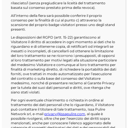
rilasciato/i (senza pregiudicare la liceità del trattamento
basata sul consenso prestato prima della revoca).
All’interno della fiera sarà possibile conferire il proprio
consenso per la finalità di cui al punto c) attraverso la
scansione del proprio badge visitatori presso uno degli stand
presenti.
Le disposizioni del RGPD (artt. 15-22) garantiscono al
Visitatore il diritto di accedere in ogni momento ai dati che lo
riguardano e di ottenerne copia, di rettificarli od integrarli se
inesatti o incompleti, di cancellarli od ottenere la limitazione
del loro trattamento se ne ricorrono i presupposti, di opporsi
al loro trattamento per motivi legati alla situazione particolare
del medesimo Visitatore e comunque al loro trattamento per
finalità di marketing diretto, di richiedere la portabilità dei dati
forniti, ove trattati in modo automatizzato per l’esecuzione
del contratto o sulla base del consenso del Visitatore
medesimo, nonché di presentare reclamo al Garante Privacy
per la tutela dei suoi dati personali e diritti, ove ritenga che
siano stati violati.
Per ogni eventuale chiarimento o richiesta in ordine al
trattamento dei dati personali che lo riguardano, il Visitatore
può contattare il titolare di tale trattamento, Issa Pulire
Network srl, e-mail
privacy@issapulire.com
, al quale è
possibile rivolgersi, oltre che per l’esercizio dei diritti sopra
menzionati, anche per conoscere l’elenco aggiornato delle
categorie di soggetti destinatari dei dati e dei responsabili del