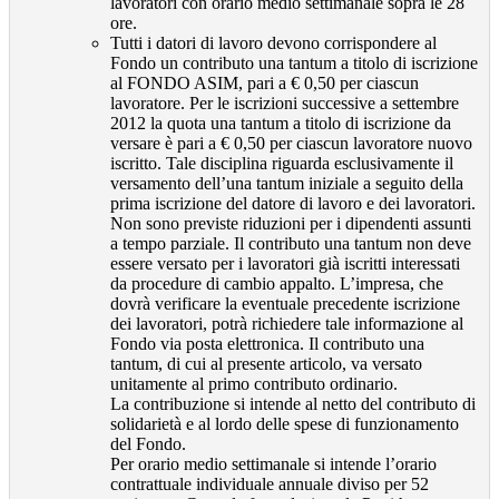
lavoratori con orario medio settimanale sopra le 28
ore.
Tutti i datori di lavoro devono corrispondere al
Fondo un contributo una tantum a titolo di iscrizione
al FONDO ASIM, pari a € 0,50 per ciascun
lavoratore. Per le iscrizioni successive a settembre
2012 la quota una tantum a titolo di iscrizione da
versare è pari a € 0,50 per ciascun lavoratore nuovo
iscritto. Tale disciplina riguarda esclusivamente il
versamento dell’una tantum iniziale a seguito della
prima iscrizione del datore di lavoro e dei lavoratori.
Non sono previste riduzioni per i dipendenti assunti
a tempo parziale. Il contributo una tantum non deve
essere versato per i lavoratori già iscritti interessati
da procedure di cambio appalto. L’impresa, che
dovrà verificare la eventuale precedente iscrizione
dei lavoratori, potrà richiedere tale informazione al
Fondo via posta elettronica. Il contributo una
tantum, di cui al presente articolo, va versato
unitamente al primo contributo ordinario.
La contribuzione si intende al netto del contributo di
solidarietà e al lordo delle spese di funzionamento
del Fondo.
Per orario medio settimanale si intende l’orario
contrattuale individuale annuale diviso per 52