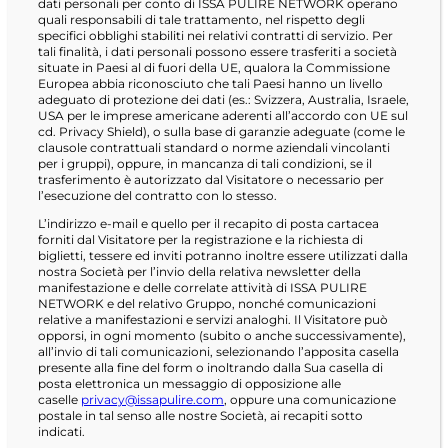
dati personali per conto di ISSA PULIRE NETWORK operano
quali responsabili di tale trattamento, nel rispetto degli
specifici obblighi stabiliti nei relativi contratti di servizio. Per
tali finalità, i dati personali possono essere trasferiti a società
situate in Paesi al di fuori della UE, qualora la Commissione
Europea abbia riconosciuto che tali Paesi hanno un livello
adeguato di protezione dei dati (es.: Svizzera, Australia, Israele,
USA per le imprese americane aderenti all’accordo con UE sul
cd. Privacy Shield), o sulla base di garanzie adeguate (come le
clausole contrattuali standard o norme aziendali vincolanti
per i gruppi), oppure, in mancanza di tali condizioni, se il
trasferimento è autorizzato dal Visitatore o necessario per
l’esecuzione del contratto con lo stesso.
L’indirizzo e-mail e quello per il recapito di posta cartacea
forniti dal Visitatore per la registrazione e la richiesta di
biglietti, tessere ed inviti potranno inoltre essere utilizzati dalla
nostra Società per l’invio della relativa newsletter della
manifestazione e delle correlate attività di ISSA PULIRE
NETWORK e del relativo Gruppo, nonché comunicazioni
relative a manifestazioni e servizi analoghi. Il Visitatore può
opporsi, in ogni momento (subito o anche successivamente),
all’invio di tali comunicazioni, selezionando l’apposita casella
presente alla fine del form o inoltrando dalla Sua casella di
posta elettronica un messaggio di opposizione alle
caselle
privacy@issapulire.com
, oppure una comunicazione
postale in tal senso alle nostre Società, ai recapiti sotto
indicati.