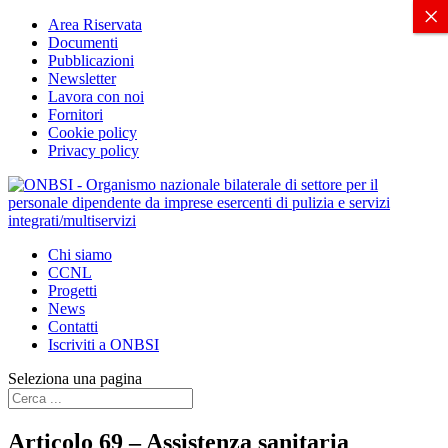
X
×
Area Riservata
Documenti
Pubblicazioni
Newsletter
Lavora con noi
Fornitori
Cookie policy
Privacy policy
Chi siamo
CCNL
Progetti
News
Contatti
Iscriviti a ONBSI
Seleziona una pagina
Articolo 69 – Assistenza sanitaria