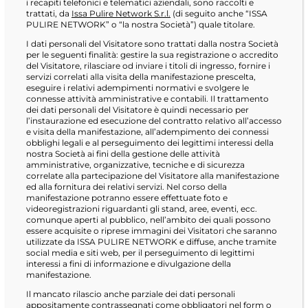
i recapiti telefonici e telematici aziendali, sono raccolti e
trattati, da
Issa Pulire Network S.r.l.
(di seguito anche “ISSA
PULIRE NETWORK” o “la nostra Società”) quale titolare.
I dati personali del Visitatore sono trattati dalla nostra Società
per le seguenti finalità: gestire la sua registrazione o accredito
del Visitatore, rilasciare od inviare i titoli di ingresso, fornire i
servizi correlati alla visita della manifestazione prescelta,
eseguire i relativi adempimenti normativi e svolgere le
connesse attività amministrative e contabili. Il trattamento
dei dati personali del Visitatore è quindi necessario per
l’instaurazione ed esecuzione del contratto relativo all’accesso
e visita della manifestazione, all’adempimento dei connessi
obblighi legali e al perseguimento dei legittimi interessi della
nostra Società ai fini della gestione delle attività
amministrative, organizzative, tecniche e di sicurezza
correlate alla partecipazione del Visitatore alla manifestazione
ed alla fornitura dei relativi servizi. Nel corso della
manifestazione potranno essere effettuate foto e
videoregistrazioni riguardanti gli stand, aree, eventi, ecc.
comunque aperti al pubblico, nell’ambito dei quali possono
essere acquisite o riprese immagini dei Visitatori che saranno
utilizzate da ISSA PULIRE NETWORK e diffuse, anche tramite
social media e siti web, per il perseguimento di legittimi
interessi a fini di informazione e divulgazione della
manifestazione.
Il mancato rilascio anche parziale dei dati personali
appositamente contrassegnati come obbligatori nel form o