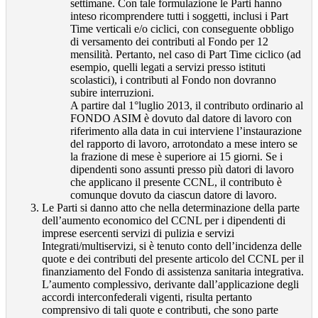
settimane. Con tale formulazione le Parti hanno
inteso ricomprendere tutti i soggetti, inclusi i Part
Time verticali e/o ciclici, con conseguente obbligo
di versamento dei contributi al Fondo per 12
mensilità. Pertanto, nel caso di Part Time ciclico (ad
esempio, quelli legati a servizi presso istituti
scolastici), i contributi al Fondo non dovranno
subire interruzioni.
A partire dal 1°luglio 2013, il contributo ordinario al
FONDO ASIM è dovuto dal datore di lavoro con
riferimento alla data in cui interviene l’instaurazione
del rapporto di lavoro, arrotondato a mese intero se
la frazione di mese è superiore ai 15 giorni. Se i
dipendenti sono assunti presso più datori di lavoro
che applicano il presente CCNL, il contributo è
comunque dovuto da ciascun datore di lavoro.
Le Parti si danno atto che nella determinazione della parte
dell’aumento economico del CCNL per i dipendenti di
imprese esercenti servizi di pulizia e servizi
Integrati/multiservizi, si è tenuto conto dell’incidenza delle
quote e dei contributi del presente articolo del CCNL per il
finanziamento del Fondo di assistenza sanitaria integrativa.
L’aumento complessivo, derivante dall’applicazione degli
accordi interconfederali vigenti, risulta pertanto
comprensivo di tali quote e contributi, che sono parte