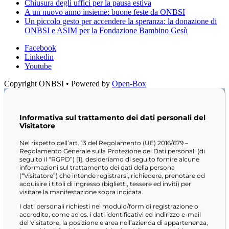
Chiusura degli uffici per la pausa estiva
A un nuovo anno insieme: buone feste da ONBSI
Un piccolo gesto per accendere la speranza: la donazione di
ONBSI e ASIM per la Fondazione Bambino Gesù
Facebook
Linkedin
Youtube
Copyright ONBSI • Powered by
Open-Box
Informativa sul trattamento dei dati personali del
Visitatore
Nel rispetto dell’art. 13 del Regolamento (UE) 2016/679 –
Regolamento Generale sulla Protezione dei Dati personali (di
seguito il “RGPD”) [1], desideriamo di seguito fornire alcune
informazioni sul trattamento dei dati della persona
(“Visitatore”) che intende registrarsi, richiedere, prenotare od
acquisire i titoli di ingresso (biglietti, tessere ed inviti) per
visitare la manifestazione sopra indicata.
I dati personali richiesti nel modulo/form di registrazione o
accredito, come ad es. i dati identificativi ed indirizzo e-mail
del Visitatore, la posizione e area nell’azienda di appartenenza,