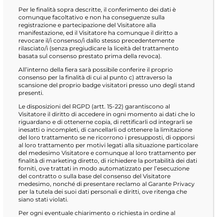
Per le finalità sopra descritte, il conferimento dei dati è
comunque facoltativo e non ha conseguenze sulla
registrazione e partecipazione del Visitatore alla
manifestazione, ed il Visitatore ha comunque il diritto a
revocare il/i consenso/i dallo stesso precedentemente
rilasciato/i (senza pregiudicare la liceità del trattamento
basata sul consenso prestato prima della revoca).
All’interno della fiera sarà possibile conferire il proprio
consenso per la finalità di cui al punto c) attraverso la
scansione del proprio badge visitatori presso uno degli stand
presenti.
Le disposizioni del RGPD (artt. 15-22) garantiscono al
Visitatore il diritto di accedere in ogni momento ai dati che lo
riguardano e di ottenerne copia, di rettificarli od integrarli se
inesatti o incompleti, di cancellarli od ottenere la limitazione
del loro trattamento se ne ricorrono i presupposti, di opporsi
al loro trattamento per motivi legati alla situazione particolare
del medesimo Visitatore e comunque al loro trattamento per
finalità di marketing diretto, di richiedere la portabilità dei dati
forniti, ove trattati in modo automatizzato per l’esecuzione
del contratto o sulla base del consenso del Visitatore
medesimo, nonché di presentare reclamo al Garante Privacy
per la tutela dei suoi dati personali e diritti, ove ritenga che
siano stati violati.
Per ogni eventuale chiarimento o richiesta in ordine al