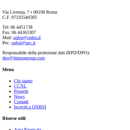
Via Livenza, 7 • 00198 Roma
C.F. 97335540585
Tel: 06 4451738
Fax: 06 44363307
Mail:
onbsi@onbsi.it
Pec:
onbsi@pec.it
Responsabile della protezione dati (RPD/DPO):
dpo@itineragroup.com
Menu
Chi siamo
CCNL
Progetti
News
Contatti
Iscriviti a ONBSI
Risorse utili
Area Riservata