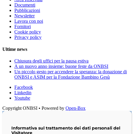
Documenti
Pubblicazioni
Newsletter
Lavora con noi
Fornitori
Cookie policy
Privacy policy
Ultime news
Chiusura degli uffici per la pausa estiva
A un nuovo anno insieme: buone feste da ONBSI
Un piccolo gesto per accendere la speranza: la donazione di
ONBSI e ASIM per la Fondazione Bambino Gesù
Facebook
Linkedin
Youtube
Copyright ONBSI • Powered by
Open-Box
Informativa sul trattamento dei dati personali del
Visitatore