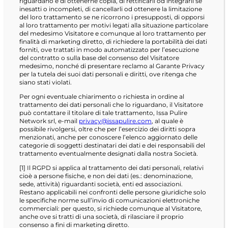
riguardano e di ottenerne copia, di rettificarli od integrarli se
inesatti o incompleti, di cancellarli od ottenere la limitazione
del loro trattamento se ne ricorrono i presupposti, di opporsi
al loro trattamento per motivi legati alla situazione particolare
del medesimo Visitatore e comunque al loro trattamento per
finalità di marketing diretto, di richiedere la portabilità dei dati
forniti, ove trattati in modo automatizzato per l’esecuzione
del contratto o sulla base del consenso del Visitatore
medesimo, nonché di presentare reclamo al Garante Privacy
per la tutela dei suoi dati personali e diritti, ove ritenga che
siano stati violati.
Per ogni eventuale chiarimento o richiesta in ordine al
trattamento dei dati personali che lo riguardano, il Visitatore
può contattare il titolare di tale trattamento, Issa Pulire
Network srl, e-mail
privacy@issapulire.com
, al quale è
possibile rivolgersi, oltre che per l’esercizio dei diritti sopra
menzionati, anche per conoscere l’elenco aggiornato delle
categorie di soggetti destinatari dei dati e dei responsabili del
trattamento eventualmente designati dalla nostra Società.
[1] Il RGPD si applica al trattamento dei dati personali, relativi
cioè a persone fisiche, e non dei dati (es.: denominazione,
sede, attività) riguardanti società, enti ed associazioni.
Restano applicabili nei confronti delle persone giuridiche solo
le specifiche norme sull’invio di comunicazioni elettroniche
commerciali: per questo, si richiede comunque al Visitatore,
anche ove si tratti di una società, di rilasciare il proprio
consenso a fini di marketing diretto.