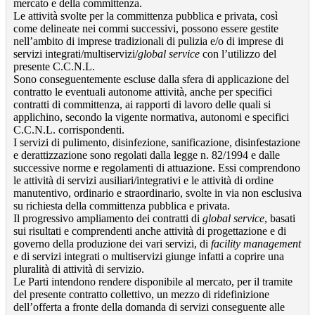
mercato e della committenza.
Le attività svolte per la committenza pubblica e privata, così
come delineate nei commi successivi, possono essere gestite
nell’ambito di imprese tradizionali di pulizia e/o di imprese di
servizi integrati/multiservizi/
global service
con l’utilizzo del
presente C.C.N.L.
Sono conseguentemente escluse dalla sfera di applicazione del
contratto le eventuali autonome attività, anche per specifici
contratti di committenza, ai rapporti di lavoro delle quali si
applichino, secondo la vigente normativa, autonomi e specifici
C.C.N.L. corrispondenti.
I servizi di pulimento, disinfezione, sanificazione, disinfestazione
e derattizzazione sono regolati dalla legge n. 82/1994 e dalle
successive norme e regolamenti di attuazione. Essi comprendono
le attività di servizi ausiliari/integrativi e le attività di ordine
manutentivo, ordinario e straordinario, svolte in via non esclusiva
su richiesta della committenza pubblica e privata.
Il progressivo ampliamento dei contratti di
global service
, basati
sui risultati e comprendenti anche attività di progettazione e di
governo della produzione dei vari servizi, di
facility management
e di servizi integrati o multiservizi giunge infatti a coprire una
pluralità di attività di servizio.
Le Parti intendono rendere disponibile al mercato, per il tramite
del presente contratto collettivo, un mezzo di ridefinizione
dell’offerta a fronte della domanda di servizi conseguente alle