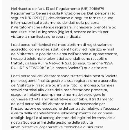
Nel rispetto dell’art. 13 del Regolamento (UE) 2016/679 –
Regolamento Generale sulla Protezione dei Dati personali (di
seguito il “RGPD”) [1], desideriamo di seguito fornire alcune
informazioni sul trattamento dei dati della persona
(“Visitatore”) che intende registrarsi, richiedere, prenotare od
acquisire i titoli di ingresso (biglietti, tessere ed inviti) per
visitare la manifestazione sopra indicata.
I dati personali richiesti nel modulo/form di registrazione o
accredito, come ad es. i dati identificativi ed indirizzo e-mail
del Visitatore, la posizione e area nell’azienda di appartenenza,
i recapiti telefonici e telematici aziendali, sono raccolti e
trattati, da
Issa Pulire Network S.r.l.
(di seguito anche “ISSA
PULIRE NETWORK” o “la nostra Società”) quale titolare.
I dati personali del Visitatore sono trattati dalla nostra Società
per le seguenti finalità: gestire la sua registrazione o accredito
del Visitatore, rilasciare od inviare i titoli di ingresso, fornire i
servizi correlati alla visita della manifestazione prescelta,
eseguire i relativi adempimenti normativi e svolgere le
connesse attività amministrative e contabili. Il trattamento
dei dati personali del Visitatore è quindi necessario per
l’instaurazione ed esecuzione del contratto relativo all’accesso
e visita della manifestazione, all’adempimento dei connessi
obblighi legali e al perseguimento dei legittimi interessi della
nostra Società ai fini della gestione delle attività
amministrative, organizzative, tecniche e di sicurezza