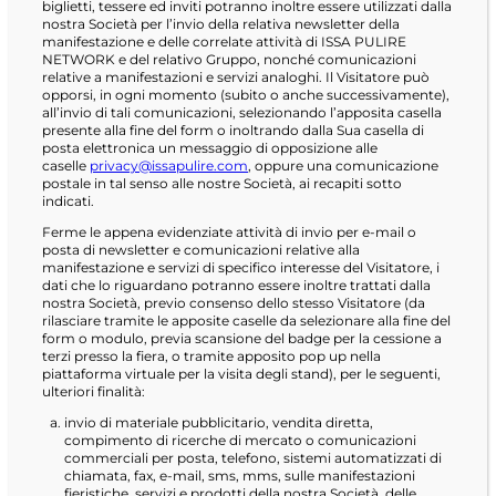
biglietti, tessere ed inviti potranno inoltre essere utilizzati dalla
nostra Società per l’invio della relativa newsletter della
manifestazione e delle correlate attività di ISSA PULIRE
NETWORK e del relativo Gruppo, nonché comunicazioni
relative a manifestazioni e servizi analoghi. Il Visitatore può
opporsi, in ogni momento (subito o anche successivamente),
all’invio di tali comunicazioni, selezionando l’apposita casella
presente alla fine del form o inoltrando dalla Sua casella di
posta elettronica un messaggio di opposizione alle
caselle
privacy@issapulire.com
, oppure una comunicazione
postale in tal senso alle nostre Società, ai recapiti sotto
indicati.
Ferme le appena evidenziate attività di invio per e-mail o
posta di newsletter e comunicazioni relative alla
manifestazione e servizi di specifico interesse del Visitatore, i
dati che lo riguardano potranno essere inoltre trattati dalla
nostra Società, previo consenso dello stesso Visitatore (da
rilasciare tramite le apposite caselle da selezionare alla fine del
form o modulo, previa scansione del badge per la cessione a
terzi presso la fiera, o tramite apposito pop up nella
piattaforma virtuale per la visita degli stand), per le seguenti,
ulteriori finalità:
invio di materiale pubblicitario, vendita diretta,
compimento di ricerche di mercato o comunicazioni
commerciali per posta, telefono, sistemi automatizzati di
chiamata, fax, e-mail, sms, mms, sulle manifestazioni
fieristiche, servizi e prodotti della nostra Società, delle