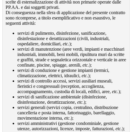
scelte di esternalizzazione di attività non primarie operate dalle
PP.AA. e dai soggetti privati.
Di conseguenza nella sfera di applicazione del presente contratto
sono ricomprese, a titolo esemplificativo e non esaustivo, le
seguenti attività:
servizi di pulimento, disinfezione, sanificazione,
disinfestazione e derattizzazioni (civili, industriali,
ospedaliere, domiciliari,
etc.
);
servizi di manutenzione (aree verdi, impianti e macchinari
industriali, immobili, beni mobili, ripulitura muri da scritte
e graffiti, strade e segnaletica orizzontale e verticale in aree
confinate, piscine, spiagge, arenili,
etc.
);
servizi di conduzione e gestione impianti (termici,
climatizzazione, elettrici, idraulici,
etc
.);
servizi di controllo accessi, servizi ausiliari museali,
fieristici e congressuali (reception, accoglienza,
accompagnamento, custodia di locali, edifici, aree,
etc.
);
servizi di sanificazione ambientale (disinfezione,
disinfestazione, derattizzazione,
etc
.);
servizi generali (servizi copia, centralino, distribuzione
cancelleria e posta interna, fattorinaggio, barellaggio,
movimentazione interna,
etc
.);
servizi amministrativi (gestione condominiale, gestione
utenze, autorizzazioni, licenze, imposte, fatturazioni,
etc.
);