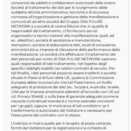
conosciuti da addetti e collaboratori autorizzati dalla nostra
Società al trattamento dei dati per lo svolgimento delle
suddette attività amministrative, tecniche e di sicurezza
connesse all’organizzazione e gestione della manifestazione e
comunicati ad altre società del Gruppo ISSA PULIRE
NETWORK e a società di nostra fiducia che, in qualità di
responsabili del trattamento, ci forniscono servizi
organizzativi e tecnici inerenti alla manifestazione, quali, ad
es., allestitori, società di assistenza e manutenzione,
stampatori, società di elaborazione dati, studi di consulenza
amministrativa, imprese di rilevazione della performance della
manifestazione. Le società che effettuano il trattamento dei
dati personali per conto di ISSA PULIRE NETWORK operano
quali responsabili di tale trattamento, nel rispetto degli
specifici obblighi stabiliti nei relativi contratti di servizio. Per
tali finalità, i dati personali possono essere trasferiti a società
situate in Paesi al di fuori della UE, qualora la Commissione
Europea abbia riconosciuto che tali Paesi hanno un livello
adeguato di protezione dei dati (es.: Svizzera, Australia, Israele,
USA per le imprese americane aderenti all’accordo con UE sul
cd. Privacy Shield), o sulla base di garanzie adeguate (come le
clausole contrattuali standard o norme aziendali vincolanti
per i gruppi), oppure, in mancanza di tali condizioni, se il
trasferimento è autorizzato dal Visitatore o necessario per
l’esecuzione del contratto con lo stesso.
L’indirizzo e-mail e quello per il recapito di posta cartacea
forniti dal Visitatore per la registrazione e la richiesta di