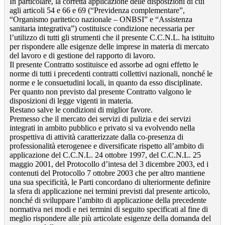
In particolare, la corretta applicazione delle disposizioni di cui
agli articoli 54 e 66 e 69 (“Previdenza complementare”,
“Organismo paritetico nazionale – ONBSI” e “Assistenza
sanitaria integrativa”) costituisce condizione necessaria per
l’utilizzo di tutti gli strumenti che il presente C.C.N.L. ha istituito
per rispondere alle esigenze delle imprese in materia di mercato
del lavoro e di gestione del rapporto di lavoro.
Il presente Contratto sostituisce ed assorbe ad ogni effetto le
norme di tutti i precedenti contratti collettivi nazionali, nonché le
norme e le consuetudini locali, in quanto da esso disciplinate.
Per quanto non previsto dal presente Contratto valgono le
disposizioni di legge vigenti in materia.
Restano salve le condizioni di miglior favore.
Premesso che il mercato dei servizi di pulizia e dei servizi
integrati in ambito pubblico e privato si va evolvendo nella
prospettiva di attività caratterizzate dalla co-presenza di
professionalità eterogenee e diversificate rispetto all’ambito di
applicazione del C.C.N.L. 24 ottobre 1997, del C.C.N.L. 25
maggio 2001, del Protocollo d’intesa del 3 dicembre 2003, ed i
contenuti del Protocollo 7 ottobre 2003 che per altro mantiene
una sua specificità, le Parti concordano di ulteriormente definire
la sfera di applicazione nei termini previsti dal presente articolo,
nonché di sviluppare l’ambito di applicazione della precedente
normativa nei modi e nei termini di seguito specificati al fine di
meglio rispondere alle più articolate esigenze della domanda del