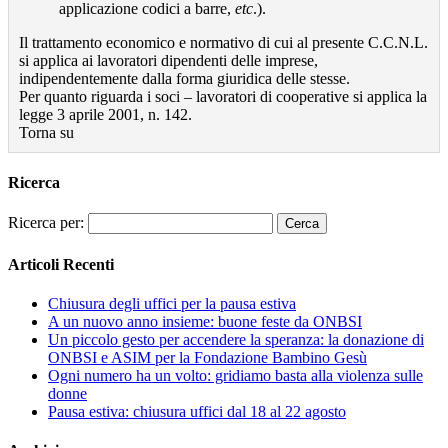
applicazione codici a barre,
etc
.).
Il trattamento economico e normativo di cui al presente C.C.N.L.
si applica ai lavoratori dipendenti delle imprese,
indipendentemente dalla forma giuridica delle stesse.
Per quanto riguarda i soci – lavoratori di cooperative si applica la
legge 3 aprile 2001, n. 142.
Torna su
Ricerca
Ricerca per:
Articoli Recenti
Chiusura degli uffici per la pausa estiva
A un nuovo anno insieme: buone feste da ONBSI
Un piccolo gesto per accendere la speranza: la donazione di
ONBSI e ASIM per la Fondazione Bambino Gesù
Ogni numero ha un volto: gridiamo basta alla violenza sulle
donne
Pausa estiva: chiusura uffici dal 18 al 22 agosto