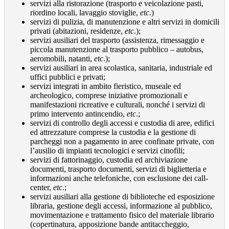
servizi alla ristorazione (trasporto e veicolazione pasti,
riordino locali, lavaggio stoviglie,
etc
.)
servizi di pulizia, di manutenzione e altri servizi in domicili
privati (abitazioni, residenze,
etc
.);
servizi ausiliari del trasporto (assistenza, rimessaggio e
piccola manutenzione al trasporto pubblico – autobus,
aeromobili, natanti,
etc
.);
servizi ausiliari in area scolastica, sanitaria, industriale ed
uffici pubblici e privati;
servizi integrati in ambito fieristico, museale ed
archeologico, comprese iniziative promozionali e
manifestazioni ricreative e culturali, nonché i servizi di
primo intervento antincendio,
etc
.;
servizi di controllo degli accessi e custodia di aree, edifici
ed attrezzature comprese la custodia e la gestione di
parcheggi non a pagamento in aree confinate private, con
l’ausilio di impianti tecnologici e servizi cinofili;
servizi di fattorinaggio, custodia ed archiviazione
documenti, trasporto documenti, servizi di biglietteria e
informazioni anche telefoniche, con esclusione dei call-
center,
etc
.;
servizi ausiliari alla gestione di biblioteche ed esposizione
libraria, gestione degli accessi, informazione al pubblico,
movimentazione e trattamento fisico del materiale librario
(copertinatura, apposizione bande antitaccheggio,