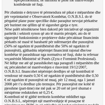
sipërpërmendura, në harmoni të plotë me marrëveshjet
konfederale në fuqi.
Për zbatimin e detyrave të përmendura në pikat e mëparshme dhe
për veprimtarinë e Observatorit Kombëtar, O.N.B.S.I. do të
përgatisë plane pune specifike duke paraqitur nevojat përkatëse
për burimet me qëllim që të sigurohet gjetja e tyre.
Nëse palët nënshkruese bien dakord për iniciativat që organizmi
paritetik i sektorit synon që ato të marrin përsipër, ato do të
sigurojnë funksionimin e projekteve duke përcaktuar financimin
përkatës në masë të barabartë për ndërmarrjet dhe punonjësit
(50% në ngarkim të punëdhënësit dhe 50% në ngarkim të
punonjësit), gjithashtu nëpërmjet financimit rajonal dhe/ose
kombëtar të parashikuar nga normativa në fuqi, duke iu referuar
veçanërisht Ministrisë së Punës (Zyra e Formimit Profesional).
Në lidhje me atë që parashikohet nga paragrafi i mëparshëm dhe
siç përcaktohet në marrëveshjen e rinovimit 19/12/2007,
O.N.B.S.I. financohet nëpërmjet derdhjes së një kontributi të
vendosur në masën 0,50 € në ngarkim të punëdhënësit dhe 0,50
€ në ngarkim të punonjësit në muaj, për 12 muaj, nga 1 janari
2008 për t’u derdhur çdo tremujor. Për punonjësit me kohë të
pjesshme (part-time) me më pak se 20 orë në javë shumat e
mësipërme reduktohen në 0,25 €.
Kontributi në të gjithë territorin kombëtar mblidhet nga
O.N.B.S.I., nëpërmjet një marrëveshjeje të posaçme të