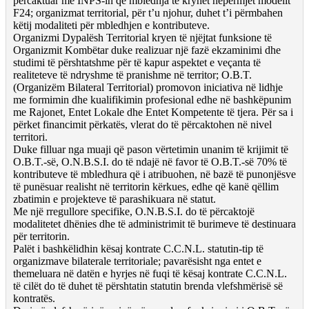
përcaktuar me INPS-in që mbledhja të kryhet nëpërmjet modelit
F24; organizmat territorial, për t’u njohur, duhet t’i përmbahen
këtij modaliteti për mbledhjen e kontributeve.
Organizmi Dypalësh Territorial kryen të njëjtat funksione të
Organizmit Kombëtar duke realizuar një fazë ekzaminimi dhe
studimi të përshtatshme për të kapur aspektet e veçanta të
realiteteve të ndryshme të pranishme në territor; O.B.T.
(Organizëm Bilateral Territorial) promovon iniciativa në lidhje
me formimin dhe kualifikimin profesional edhe në bashkëpunim
me Rajonet, Entet Lokale dhe Entet Kompetente të tjera. Për sa i
përket financimit përkatës, vlerat do të përcaktohen në nivel
territori.
Duke filluar nga muaji që pason vërtetimin unanim të krijimit të
O.B.T.-së, O.N.B.S.I. do të ndajë në favor të O.B.T.-së 70% të
kontributeve të mbledhura që i atribuohen, në bazë të punonjësve
të punësuar realisht në territorin kërkues, edhe që kanë qëllim
zbatimin e projekteve të parashikuara në statut.
Me një rregullore specifike, O.N.B.S.I. do të përcaktojë
modalitetet dhënies dhe të administrimit të burimeve të destinuara
për territorin.
Palët i bashkëlidhin kësaj kontrate C.C.N.L. statutin-tip të
organizmave bilaterale territoriale; pavarësisht nga entet e
themeluara në datën e hyrjes në fuqi të kësaj kontrate C.C.N.L.
të cilët do të duhet të përshtatin statutin brenda vlefshmërisë së
kontratës.