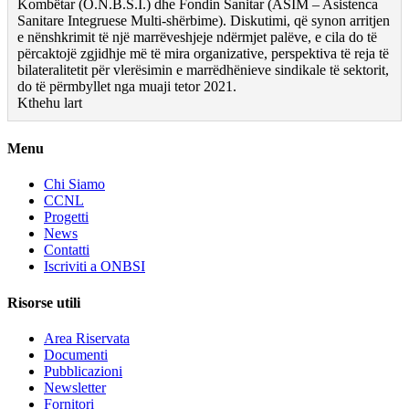
Kombëtar (O.N.B.S.I.) dhe Fondin Sanitar (ASIM – Asistenca
Sanitare Integruese Multi-shërbime). Diskutimi, që synon arritjen
e nënshkrimit të një marrëveshjeje ndërmjet palëve, e cila do të
përcaktojë zgjidhje më të mira organizative, perspektiva të reja të
bilateralitetit për vlerësimin e marrëdhënieve sindikale të sektorit,
do të përmbyllet nga muaji tetor 2021.
Kthehu lart
Menu
Chi Siamo
CCNL
Progetti
News
Contatti
Iscriviti a ONBSI
Risorse utili
Area Riservata
Documenti
Pubblicazioni
Newsletter
Fornitori