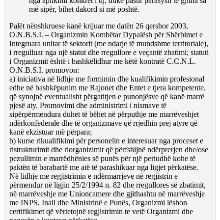
nga aplikimi konkret i tij, duke pasur parasysh të gjitha sa
më sipër, bihet dakord si më poshtë.
Palët nënshkruese kanë krijuar me datën 26 qershor 2003,
O.N.B.S.I. – Organizmin Kombëtar Dypalësh për Shërbimet e
Integruara unitar të sektorit (me ndarje të mundshme territoriale),
i rregulluar nga një statut dhe rregullore e veçantë zbatimi; statuti
i Organizmit është i bashkëlidhur me këtë kontratë C.C.N.L.
O.N.B.S.I. promovon:
a) iniciativa në lidhje me formimin dhe kualifikimin profesional
edhe në bashkëpunim me Rajonet dhe Entet e tjera kompetente,
që synojnë eventualisht përgatitjen e punonjësve që kanë marrë
pjesë aty. Promovimi dhe administrimi i nismave të
sipërpërmendura duhet të bëhet në përputhje me marrëveshjet
ndërkonfederale dhe të organizmave që rrjedhin prej atyre që
kanë ekzistuar më përpara;
b) kurse rikualifikimi për personelin e interesuar nga proceset e
ristrukturimit dhe riorganizimit që përfshijnë ndërprerjen dhe/ose
pezullimin e marrëdhënies së punës për një periudhë kohe të
paktën të barabartë me atë të parashikuar nga ligjet përkatëse.
Në lidhje me regjistrimin e ndërmarrjeve në regjistrin e
përmendur në ligjin 25/2/1994 n. 82 dhe rregullores së zbatimit,
në marrëveshje me Unioncamere dhe gjithashtu në marrëveshje
me INPS, Inail dhe Ministrinë e Punës, Organizmi lëshon
certifikimet që vërtetojnë regjistrimin te vetë Organizmi dhe