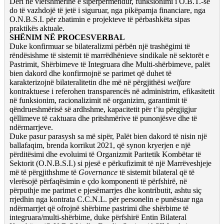
Deri në vlefshmërinë e sipërpërmendur, funksionimi i O.B.T.-së
do të vazhdojë të jetë i siguruar, nga pikëpamja financiare, nga
O.N.B.S.I. për zbatimin e projekteve të përbashkëta sipas
praktikës aktuale.
SHËNIM NË PROCESVERBAL
Duke konfirmuar se bilateralizmi përbën një trashëgimi të
rëndësishme të sistemit të marrëdhënieve sindikale në sektorët e
Pastrimit, Shërbimeve të Integruara dhe Multi-shërbimeve, palët
bien dakord dhe konfirmojnë se parimet që duhet të
karakterizojnë bilateralitetin dhe më në përgjithësi
welfare
kontraktuese i referohen transparencës në administrim, efikasitetit
në funksionim, racionalizimit në organizim, garantimit të
qëndrueshmërisë së ardhshme, kapacitetit për t’iu përgjigjur
qëllimeve të caktuara dhe pritshmërive të punonjësve dhe të
ndërmarrjeve.
Duke pasur parasysh sa më sipër, Palët bien dakord të nisin një
ballafaqim, brenda korrikut 2021, që synon kryerjen e një
përditësimi dhe evoluimi të Organizmit Paritetik Kombëtar të
Sektorit (O.N.B.S.I.) si pjesë e përkufizimit të një Marrëveshjeje
më të përgjithshme të
Governance
të sistemit bilateral që të
vlerësojë përfaqësimin e çdo komponenti të përfshirë, në
përputhje me parimet e pjesëmarrjes dhe kontributit, ashtu siç
rrjedhin nga kontrata C.C.N.L. për personelin e punësuar nga
ndërmarrjet që ofrojnë shërbime pastrimi dhe shërbime të
integruara/multi-shërbime, duke përfshirë Entin Bilateral