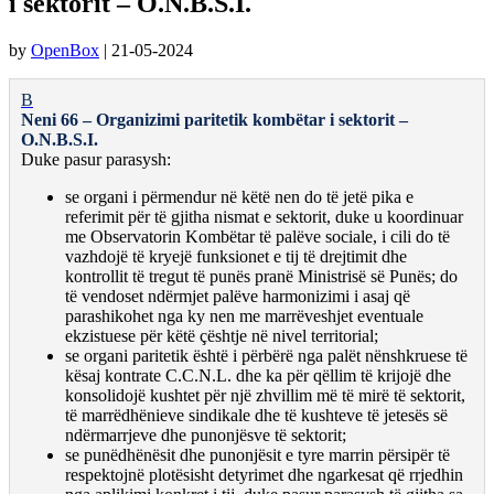
i sektorit – O.N.B.S.I.
by
OpenBox
|
21-05-2024
B
Neni 66 – Organizimi paritetik kombëtar i sektorit –
O.N.B.S.I.
Duke pasur parasysh:
se organi i përmendur në këtë nen do të jetë pika e
referimit për të gjitha nismat e sektorit, duke u koordinuar
me Observatorin Kombëtar të palëve sociale, i cili do të
vazhdojë të kryejë funksionet e tij të drejtimit dhe
kontrollit të tregut të punës pranë Ministrisë së Punës; do
të vendoset ndërmjet palëve harmonizimi i asaj që
parashikohet nga ky nen me marrëveshjet eventuale
ekzistuese për këtë çështje në nivel territorial;
se organi paritetik është i përbërë nga palët nënshkruese të
kësaj kontrate C.C.N.L. dhe ka për qëllim të krijojë dhe
konsolidojë kushtet për një zhvillim më të mirë të sektorit,
të marrëdhënieve sindikale dhe të kushteve të jetesës së
ndërmarrjeve dhe punonjësve të sektorit;
se punëdhënësit dhe punonjësit e tyre marrin përsipër të
respektojnë plotësisht detyrimet dhe ngarkesat që rrjedhin