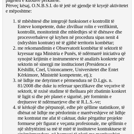
pagesën e kuotave përkatëse.
Përveç kësaj, O.N.B.S.I. do të jetë në gjendje të kryejë aktivitetet
e mëposhtme:
të mbështesë dhe integrojë funksionet e kontrollit të
Enteve kompetente, duke zhvilluar rolin e verifikimit,
kontrollit, monitorimit dhe mbledhjes së të dhënave dhe
procesverbaleve që kryhen në procedura sipas nenit 4
(ndryshim kontrate) në të gjithë territorin kombëtar;
me rekomandimin e Observatorit kombëtar të sektorit të
kryesuar nga Ministria e Punës, të ndërmarrë iniciativa që
synojnë krijimin e instrumenteve të analizës konkrete për
sektorin në sinergji me institucionet (Presidenca e
Këshillit, Cnel, Unioncamere, Universitetet dhe Entet
Kërkimore, Ministritë kompetente, etj.);
në lidhje me detyrimet e përmendura në D.Lgjs. n.
81/2008 dhe duke iu referuar specifikave dhe veçorive të
sektorit, të nxisë studime të thelluara për zbatimin konkret
të ligjit si dhe për planet e sigurisë, për formimin e
drejtuesve të ndërmarrjeve dhe të R.L.S.-ve;
të kërkojë dhe përpunojë, edhe për qëllime statistikore, të
dhënat në lidhje me përdorimin e marrëveshjeve në lidhje
me kontratat me afat të caktuar, duke përgatitur projekte
formuese për figurat e veçanta profesionale, me qëllimin e
një shfrytëzimi sa më të mirë të instituteve kontraktuese të